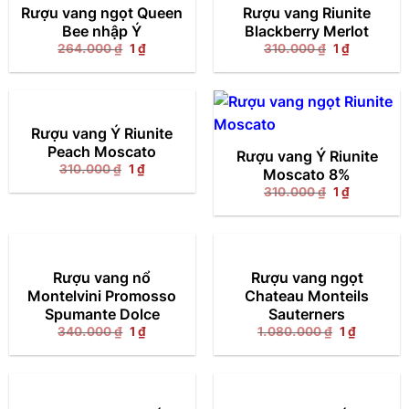
Rượu vang ngọt Queen
Rượu vang Riunite
Bee nhập Ý
Blackberry Merlot
Giá
Giá
Giá
Giá
264.000
₫
1
₫
310.000
₫
1
₫
gốc
hiện
gốc
hiện
là:
tại
là:
tại
264.000 ₫.
là:
310.000 ₫.
là:
1 ₫.
1 ₫.
Rượu vang Ý Riunite
Peach Moscato
Rượu vang Ý Riunite
Giá
Giá
310.000
₫
1
₫
Moscato 8%
gốc
hiện
Giá
Giá
là:
tại
310.000
₫
1
₫
gốc
hiện
310.000 ₫.
là:
là:
tại
1 ₫.
310.000 ₫.
là:
1 ₫.
Rượu vang nổ
Rượu vang ngọt
Montelvini Promosso
Chateau Monteils
Spumante Dolce
Sauterners
Giá
Giá
Giá
Giá
340.000
₫
1
₫
1.080.000
₫
1
₫
gốc
hiện
gốc
hiện
là:
tại
là:
tại
340.000 ₫.
là:
1.080.000 ₫
là:
1 ₫.
1 ₫.