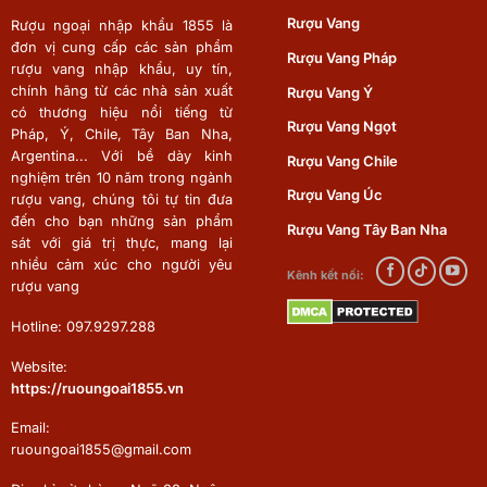
Rượu Vang
Rượu ngoại nhập khẩu 1855 là
đơn vị cung cấp các sản phẩm
Rượu Vang Pháp
rượu vang nhập khẩu, uy tín,
chính hãng từ các nhà sản xuất
Rượu Vang Ý
có thương hiệu nổi tiếng từ
Rượu Vang Ngọt
Pháp, Ý, Chile, Tây Ban Nha,
Argentina... Với bề dày kinh
Rượu Vang Chile
nghiệm trên 10 năm trong ngành
Rượu Vang Úc
rượu vang, chúng tôi tự tin đưa
đến cho bạn những sản phẩm
Rượu Vang Tây Ban Nha
sát với giá trị thực, mang lại
nhiều cảm xúc cho người yêu
Kênh kết nối:
rượu vang
Hotline: 097.9297.288
Website:
https://ruoungoai1855.vn
Email:
ruoungoai1855@gmail.com