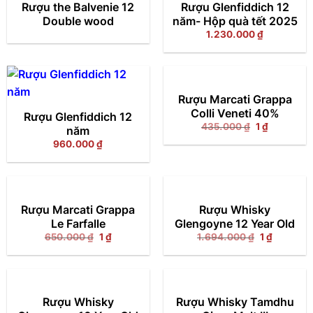
Rượu the Balvenie 12
Rượu Glenfiddich 12
Double wood
năm- Hộp quà tết 2025
1.230.000
₫
Rượu Marcati Grappa
Colli Veneti 40%
Rượu Glenfiddich 12
Giá
Giá
435.000
₫
1
₫
năm
gốc
hiện
960.000
₫
là:
tại
435.000 ₫.
là:
1 ₫.
Rượu Marcati Grappa
Rượu Whisky
Le Farfalle
Glengoyne 12 Year Old
Giá
Giá
Giá
Giá
650.000
₫
1
₫
1.694.000
₫
1
₫
gốc
hiện
gốc
hiện
là:
tại
là:
tại
650.000 ₫.
là:
1.694.000 ₫
là:
1 ₫.
1 ₫.
Rượu Whisky
Rượu Whisky Tamdhu