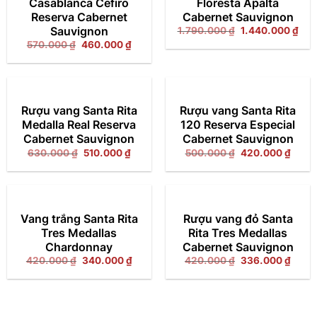
Casablanca Cefiro
Floresta Apalta
Reserva Cabernet
Cabernet Sauvignon
Sauvignon
Giá
Giá
1.790.000
₫
1.440.000
₫
gốc
hiện
Giá
Giá
570.000
₫
460.000
₫
là:
tại
gốc
hiện
1.790.000 ₫.
là:
là:
tại
1.4
570.000 ₫.
là:
460.000 ₫.
Rượu vang Santa Rita
Rượu vang Santa Rita
Medalla Real Reserva
120 Reserva Especial
Cabernet Sauvignon
Cabernet Sauvignon
Giá
Giá
Giá
Giá
630.000
₫
510.000
₫
500.000
₫
420.000
₫
gốc
hiện
gốc
hiện
là:
tại
là:
tại
630.000 ₫.
là:
500.000 ₫.
là:
510.000 ₫.
420.0
Vang trắng Santa Rita
Rượu vang đỏ Santa
Tres Medallas
Rita Tres Medallas
Chardonnay
Cabernet Sauvignon
Giá
Giá
Giá
Giá
420.000
₫
340.000
₫
420.000
₫
336.000
₫
gốc
hiện
gốc
hiện
là:
tại
là:
tại
420.000 ₫.
là:
420.000 ₫.
là:
340.000 ₫.
336.0