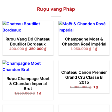
Rượu vang Pháp
Rượu Vang Đỏ Chateau
Champagne Moet &
Boutillot Bordeaux
Chandon Rosé Impérial
Giá
Giá
Giá
Giá
400.000
₫
350.000
₫
1.950.000
₫
1
₫
gốc
hiện
gốc
hiện
là:
tại
là:
tại
400.000 ₫.
là:
1.950.000 ₫
là:
350.000 ₫.
1 ₫.
Chateau Canon Premier
Grand Cru Classe B
Rượu Champage Moet
2015
& Chandon Imperial
Giá
Giá
9.900.000
₫
1
₫
Brut
gốc
hiện
Giá
Giá
1.850.000
₫
1
₫
là:
tại
gốc
hiện
9.900.000 
là:
là:
tại
1 ₫.
1.850.000 ₫.
là:
1 ₫.