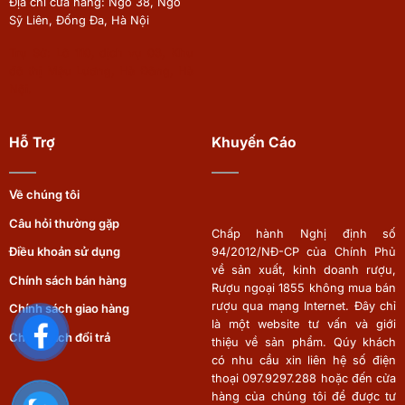
Địa chỉ cửa hàng: Ngõ 38, Ngô
Sỹ Liên, Đống Đa, Hà Nội
Trụ Sở: Lô 110, dịch vụ 03, Khu
đô thị Mậu Lương, Hà Đông, Hà
Nội.
Hỗ Trợ
Khuyến Cáo
Về chúng tôi
Câu hỏi thường gặp
Chấp hành Nghị định số
94/2012/NĐ-CP của Chính Phủ
Điều khoản sử dụng
về sản xuất, kinh doanh rượu,
Chính sách bán hàng
Rượu ngoại 1855 không mua bán
rượu qua mạng Internet. Đây chỉ
Chính sách giao hàng
là một website tư vấn và giới
Chính sách đổi trả
thiệu về sản phẩm. Qúy khách
có nhu cầu xin liên hệ số điện
thoại 097.9297.288 hoặc đến cửa
hàng của chúng tôi để được tư