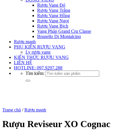
Rượu Vang Đỏ
Rượu Vang Trắng
Rượu Vang Hồng
Rượu Vang Ngọt
Rượu Vang Bịch
Vang Pháp Grand Cru Classe
Brunello Di Montalcino
Rượu mạnh
PHỤ KIỆN RƯỢU VANG
Ly rượu vang
KIẾN THỨC RƯỢU VANG
LIÊN HỆ
HOTLINE: 097.9297.288
Tìm kiếm:
Trang chủ
/
Rượu mạnh
Rượu Reviseur XO Cognac