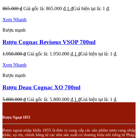
865.000
₫
Giá gốc là: 865.000 ₫.
1
₫
Giá hiện tại là: 1 ₫.
Xem Nhanh
Rượu mạnh
Rượu Cognac Reviseus VSOP 700ml
1.950.000
₫
Giá gốc là: 1.950.000 ₫.
1
₫
Giá hiện tại là: 1 ₫.
Xem Nhanh
Rượu mạnh
Rượu Deau Cognac XO 700ml
5.800.000
₫
Giá gốc là: 5.800.000 ₫.
1
₫
Giá hiện tại là: 1 ₫.
Rượu Ngoại 1855
Rượu ngoại nhập khẩu 1855 là đơn vị cung cấp các sản phẩm rượu vang nhập
khẩu, uy tín, chính hãng từ các nhà sản xuất có thương hiệu nổi tiếng từ Pháp,