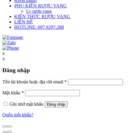
Rượu mạnh
PHỤ KIỆN RƯỢU VANG
Ly rượu vang
KIẾN THỨC RƯỢU VANG
LIÊN HỆ
HOTLINE: 097.9297.288
x
x
Đăng nhập
Tên tài khoản hoặc địa chỉ email
*
Mật khẩu
*
Ghi nhớ mật khẩu
Đăng nhập
Quên mật khẩu?