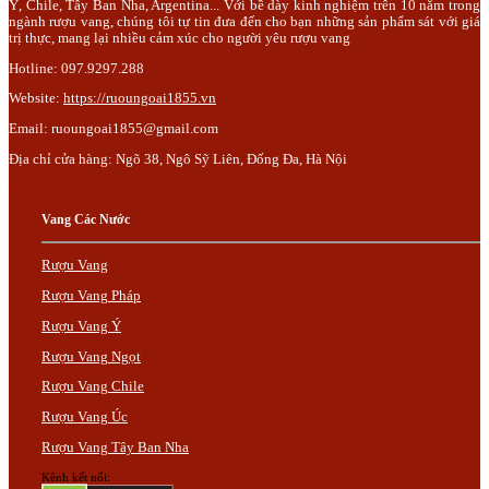
Ý, Chile, Tây Ban Nha, Argentina... Với bề dày kinh nghiệm trên 10 năm trong
ngành rượu vang, chúng tôi tự tin đưa đến cho bạn những sản phẩm sát với giá
trị thực, mang lại nhiều cảm xúc cho người yêu rượu vang
Hotline: 097.9297.288
Website:
https://ruoungoai1855.vn
Email:
ruoungoai1855@gmail.com
Địa chỉ cửa hàng: Ngõ 38, Ngô Sỹ Liên, Đống Đa, Hà Nội
Trụ Sở: Lô 110, dịch vụ 03, Khu đô thị Mậu Lương, Hà Đông, Hà Nội.
Vang Các Nước
Rượu Vang
Rượu Vang Pháp
Rượu Vang Ý
Rượu Vang Ngọt
Rượu Vang Chile
Rượu Vang Úc
Rượu Vang Tây Ban Nha
Kênh kết nối: