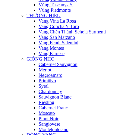
Vùng Tuscany- Ý
Vùng Piedmonte
THƯƠNG HIỆU
Vang Vina La Rosa
Vang Concha Y Toro
Vang Chén Thánh Schola Sarmenti
Vang San Marzano
Vang Feudi Salentini
Vang Montes
Vang Farnese
GIỐNG NHO
Cabernet Sauvignon
Merlot
Negroamaro
Primitivo
Syral
Chardonnay
Sauvignon Blanc
Riesling
Cabernet Franc
Moscato
Pinot Noir
Sangiovese
Montelpulciano
DÒNG VANG