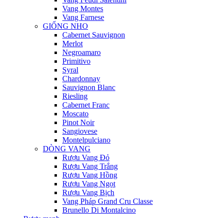
Vang Montes
Vang Farnese
GIỐNG NHO
Cabernet Sauvignon
Merlot
Negroamaro
Primitivo
Syral
Chardonnay
Sauvignon Blanc
Riesling
Cabernet Franc
Moscato
Pinot Noir
Sangiovese
Montelpulciano
DÒNG VANG
Rượu Vang Đỏ
Rượu Vang Trắng
Rượu Vang Hồng
Rượu Vang Ngọt
Rượu Vang Bịch
Vang Pháp Grand Cru Classe
Brunello Di Montalcino