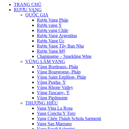
TRANG CHỦ
RƯỢU VANG
QUỐC GIA
Rượu Vang Pháp
Rượu vang Ý
Rượu vang Chile
Rượu Vang Argentina
Rượu Vang Úc
Rượu Vang Tây Ban Nha
Rượu Vang Mỹ
Champagne – Sparkling Wine
VÙNG LÀM VANG
Vùng Bordeaux- Pháp
Vùng Bourgogne- Pháp
Vùng Saint Emillion- Pháp
Vùng Puglia- Ý
Vùng Rhone Valley
Vùng Tuscany- Ý
Vùng Piedmonte
THƯƠNG HIỆU
Vang Vina La Rosa
Vang Concha Y Toro
Vang Chén Thánh Schola Sarmenti
Vang San Marzano
Vang Feudi Salentini