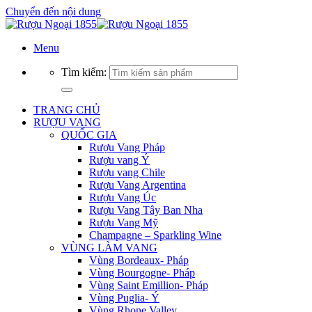
Chuyển đến nội dung
Menu
Tìm kiếm:
TRANG CHỦ
RƯỢU VANG
QUỐC GIA
Rượu Vang Pháp
Rượu vang Ý
Rượu vang Chile
Rượu Vang Argentina
Rượu Vang Úc
Rượu Vang Tây Ban Nha
Rượu Vang Mỹ
Champagne – Sparkling Wine
VÙNG LÀM VANG
Vùng Bordeaux- Pháp
Vùng Bourgogne- Pháp
Vùng Saint Emillion- Pháp
Vùng Puglia- Ý
Vùng Rhone Valley