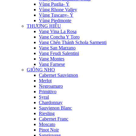
Vùng Puglia- Ý
Vùng Rhone Valley
Vùng Tuscany- Ý
Vùng Piedmonte
THƯƠNG HIỆU
Vang Vina La Rosa
Vang Concha Y Toro
Vang Chén Thánh Schola Sarmenti
Vang San Marzano
Vang Feudi Salentini
Vang Montes
Vang Farnese
GIỐNG NHO
Cabernet Sauvignon
Merlot
Negroamaro
Primitivo
Syral
Chardonnay
Sauvignon Blanc
Riesling
Cabernet Franc
Moscato
Pinot Noir
Sangiovese