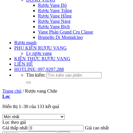
Rượu Vang Đỏ
Rượu Vang Trắng
Rượu Vang Hồng
Rượu Vang Ngọt
Rượu Vang Bịch
Vang Pháp Grand Cru Classe
Brunello Di Montalcino
Rượu mạnh
PHỤ KIỆN RƯỢU VANG
Ly rượu vang
KIẾN THỨC RƯỢU VANG
LIÊN HỆ
HOTLINE: 097.9297.288
Tìm kiếm:
Trang chủ
/
Rượu vang Chile
Lọc
Hiển thị 1–30 của 133 kết quả
Lọc theo giá
Giá thấp nhất
Giá cao nhất