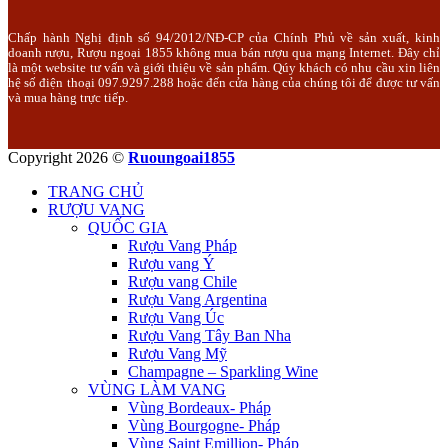
Chấp hành Nghị định số 94/2012/NĐ-CP của Chính Phủ về sản xuất, kinh
doanh rượu, Rượu ngoại 1855 không mua bán rượu qua mạng Internet. Đây chỉ
là một website tư vấn và giới thiệu về sản phẩm. Qúy khách có nhu cầu xin liên
hệ số điện thoại 097.9297.288 hoặc đến cửa hàng của chúng tôi để được tư vấn
và mua hàng trực tiếp.
Copyright 2026 ©
Ruoungoai1855
TRANG CHỦ
RƯỢU VANG
QUỐC GIA
Rượu Vang Pháp
Rượu vang Ý
Rượu vang Chile
Rượu Vang Argentina
Rượu Vang Úc
Rượu Vang Tây Ban Nha
Rượu Vang Mỹ
Champagne – Sparkling Wine
VÙNG LÀM VANG
Vùng Bordeaux- Pháp
Vùng Bourgogne- Pháp
Vùng Saint Emillion- Pháp