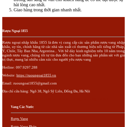
hài lòng cao nhất.
Giao hàng trong thời gian nhanh nhất.
Rượu Ngoại 1855
Rượu ngoại nhập khẩu 1855 là đơn vị cung cấp các sản phẩm rượu vang nhập
khẩu, uy tín, chính hãng từ các nhà sản xuất có thương hiệu nổi tiếng từ Pháp,
Ý, Chile, Tây Ban Nha, Argentina... Với bề dày kinh nghiệm trên 10 năm trong
ngành rượu vang, chúng tôi tự tin đưa đến cho bạn những sản phẩm sát với giá
trị thực, mang lại nhiều cảm xúc cho người yêu rượu vang
Hotline: 097.9297.288
Website:
https://ruoungoai1855.vn
Email:
ruoungoai1855@gmail.com
Địa chỉ cửa hàng: Ngõ 38, Ngô Sỹ Liên, Đống Đa, Hà Nội
Trụ Sở: Lô 110, dịch vụ 03, Khu đô thị Mậu Lương, Hà Đông, Hà Nội.
Vang Các Nước
Rượu Vang
Rượu Vang Pháp