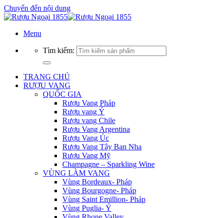
Chuyển đến nội dung
Menu
Tìm kiếm:
TRANG CHỦ
RƯỢU VANG
QUỐC GIA
Rượu Vang Pháp
Rượu vang Ý
Rượu vang Chile
Rượu Vang Argentina
Rượu Vang Úc
Rượu Vang Tây Ban Nha
Rượu Vang Mỹ
Champagne – Sparkling Wine
VÙNG LÀM VANG
Vùng Bordeaux- Pháp
Vùng Bourgogne- Pháp
Vùng Saint Emillion- Pháp
Vùng Puglia- Ý
Vùng Rhone Valley