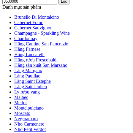
Lọc
Danh mục sản phẩm
Brunello Di Montalcino
Cabernet Franc
Cabernet Sauvignon
Champagne - Sparkling Wine
Chardonnay
Hãng Cantine San Pancrazio
Hãng Farnese
Hãng Luccarelli
Hãng rượu Frescobaldi
Hãng sản xuất San Marzano
Làng Margaux
Làng Pauillac
Làng Saint Estephe
Làng Saint Julien
Ly rượu vang
Malbec
Merlot
Montelpulciano
Moscato
Negroamaro
Nho Carmenere
Nho Petit Verdot