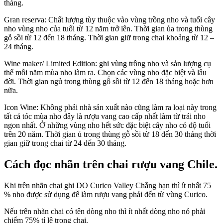
tháng.
Gran reserva: Chất lượng tùy thuộc vào vùng trồng nho và tuổi cây
nho vùng nho của tuổi từ 12 năm trở lên. Thời gian ủa trong thùng
gỗ sồi từ 12 đến 18 tháng. Thời gian giữ trong chai khoảng từ 12 –
24 tháng.
Wine maker/ Limited Edition: ghi vùng trồng nho và sản lượng cụ
thể mỗi năm mùa nho làm ra. Chọn các vùng nho đặc biệt và lâu
đời. Thời gian ngủ trong thùng gỗ sồi từ 12 đến 18 tháng hoặc hơn
nữa.
Icon Wine: Không phải nhà sản xuất nào cũng làm ra loại này trong
tất cả tóc mùa nho đây là rượu vang cao cấp nhất làm từ trái nho
ngon nhất. Ở những vùng nho hết sức đặc biệt cây nho có độ tuổi
trên 20 năm. Thời gian ủ trong thùng gỗ sồi từ 18 đến 30 tháng thời
gian giữ trong chai từ 24 đến 30 tháng.
Cách đọc nhãn trên chai rượu vang Chile.
Khi trên nhãn chai ghi DO Curico Valley Chẳng hạn thì ít nhất 75
% nho được sử dụng để làm rượu vang phải đến từ vùng Curico.
Nếu trên nhãn chai có tên dòng nho thì ít nhất dòng nho nó phải
chiếm 75% tỉ lệ trong chai.