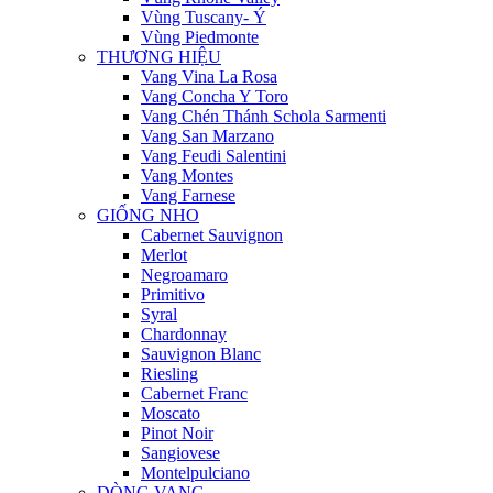
Vùng Tuscany- Ý
Vùng Piedmonte
THƯƠNG HIỆU
Vang Vina La Rosa
Vang Concha Y Toro
Vang Chén Thánh Schola Sarmenti
Vang San Marzano
Vang Feudi Salentini
Vang Montes
Vang Farnese
GIỐNG NHO
Cabernet Sauvignon
Merlot
Negroamaro
Primitivo
Syral
Chardonnay
Sauvignon Blanc
Riesling
Cabernet Franc
Moscato
Pinot Noir
Sangiovese
Montelpulciano
DÒNG VANG