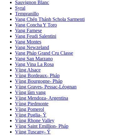
Sauvignon Blanc
Syral
Tempranillo
Vang Chén Thánh Schola Sarmenti
Vang Concha Y Toro
Vang Farnese
Vang Feudi Salentini
Vang Montes
Vang Newzeland
Vang Pháp Grand Cru Classe
Vang San Marzano
Vang Vina La Rosa
Vùng Alsace
Vùng Bordeaux- Pháp
Vùng Bourgogne- Pháp
Vùng Graves- Pessac-Léognan
Vùng làm vang
Vùng Mendoza- Argentina
Vùng Piedmonte
Vùng Pomerol
Vùng Puglia- Ý
Vùng Rhone Valley
Vùng Saint Emillion- Pháp
Vùng Tuscany- Ý