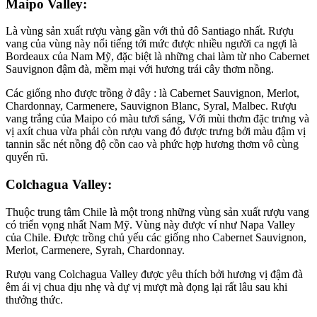
Maipo Valley:
Là vùng sản xuất rượu vàng gần với thủ đô Santiago nhất. Rượu
vang của vùng này nổi tiếng tới mức được nhiều người ca ngợi là
Bordeaux của Nam Mỹ, đặc biệt là những chai làm từ nho Cabernet
Sauvignon đậm đà, mềm mại với hương trái cây thơm nồng.
Các giống nho được trồng ở đây : là Cabernet Sauvignon, Merlot,
Chardonnay, Carmenere, Sauvignon Blanc, Syral, Malbec. Rượu
vang trắng của Maipo có màu tươi sáng, Với mùi thơm đặc trưng và
vị axít chua vừa phải còn rượu vang đỏ được trưng bởi màu đậm vị
tannin sắc nét nồng độ cồn cao và phức hợp hương thơm vô cùng
quyến rũ.
Colchagua Valley:
Thuộc trung tâm Chile là một trong những vùng sản xuất rượu vang
có triển vọng nhất Nam Mỹ. Vùng này được ví như Napa Valley
của Chile. Được trồng chủ yếu các giống nho Cabernet Sauvignon,
Merlot, Carmenere, Syrah, Chardonnay.
Rượu vang Colchagua Valley được yêu thích bởi hương vị đậm đà
êm ái vị chua dịu nhẹ và dự vị mượt mà đọng lại rất lâu sau khi
thưởng thức.