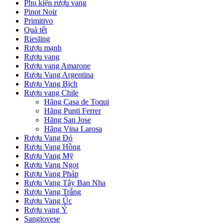
Phụ kiện rượu vang
Pinot Noir
Primitivo
Quà tết
Riesling
Rượu mạnh
Rượu vang
Rượu vang Amarone
Rượu Vang Argentina
Rượu Vang Bịch
Rượu vang Chile
Hãng Casa de Toqui
Hãng Punti Ferrer
Hãng San Jose
Hãng Vina Larosa
Rượu Vang Đỏ
Rượu Vang Hồng
Rượu Vang Mỹ
Rượu Vang Ngọt
Rượu Vang Pháp
Rượu Vang Tây Ban Nha
Rượu Vang Trắng
Rượu Vang Úc
Rượu vang Ý
Sangiovese