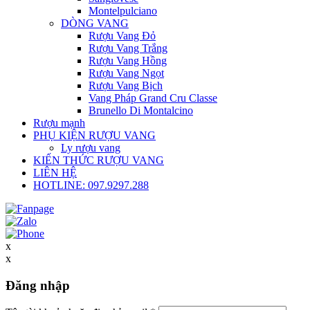
Montelpulciano
DÒNG VANG
Rượu Vang Đỏ
Rượu Vang Trắng
Rượu Vang Hồng
Rượu Vang Ngọt
Rượu Vang Bịch
Vang Pháp Grand Cru Classe
Brunello Di Montalcino
Rượu mạnh
PHỤ KIỆN RƯỢU VANG
Ly rượu vang
KIẾN THỨC RƯỢU VANG
LIÊN HỆ
HOTLINE: 097.9297.288
x
x
Đăng nhập