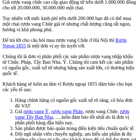
Giá rượu vang chile cao cấp giao động từ trên dưới 1.000.000 đồng
cho tới 20.000.000, 30.000.000 một chai.
Tuy nhiên với mức kinh phí trên dưới 200.000 bạn đã có thể mua
một chai rượu vang Chile giá rẻ nhưng chất lượng cũng rất ngon,
hương vị khá phong phú.
Để trả lời cho câu hỏi mua rượu vang Chile ở Hà Nội thì
Rượu
Ngoại 1855
là một đơn vị uy tín tuyệt vời.
Chúng tôi là đơn vị phân phối các sản phẩm rượu vang nhập khẩu
từ Chile, Pháp, Tây Ban Nha, Ý. Chúng tôi cam kết các sản phẩm
có nguồn gốc, xuất xứ từ nhưng hãng sản xuất lớn, có thương hiệu
quốc tế.
Khách hàng sẽ luôn an tâm vì Rượu ngoại 1855 đảm bảo cho bạn
các yếu tố sau:
Hàng chính hãng có nguồn gốc xuất sứ rõ ràng, có hóa đơn
đỏ VAT
Giá
rươu vang Ý
,
rượu vang Pháp
, rượu vang Chile,
rượu
vang Tây Ban Nha
, ….luôn đảm bảo tốt nhất do là đơn vị
phân phối hàng đầu hiện nay.
Sản phẩm được bảo quản trong điều kiện tiêu chuẩn quốc tế.
Đội ngũ nhân viên chuyên nghiệp, am hiểu sản phẩm & thị
trường sẵn sàng tư vấn cho khách hàng để có thể đạt được sự