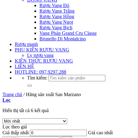
Rượu Vang Đỏ
Rượu Vang Trắng
Rượu Vang Hồng
Rượu Vang Ngọt
Rượu Vang Bịch
Vang Pháp Grand Cru Classe
Brunello Di Montalcino
Rượu mạnh
PHỤ KIỆN RƯỢU VANG
Ly rượu vang
KIẾN THỨC RƯỢU VANG
LIÊN HỆ
HOTLINE: 097.9297.288
Tìm kiếm:
Trang chủ
/
Hãng sản xuất San Marzano
Lọc
Hiển thị tất cả 6 kết quả
Lọc theo giá
Giá thấp nhất
Giá cao nhất