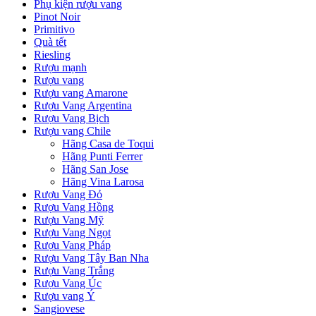
Phụ kiện rượu vang
Pinot Noir
Primitivo
Quà tết
Riesling
Rượu mạnh
Rượu vang
Rượu vang Amarone
Rượu Vang Argentina
Rượu Vang Bịch
Rượu vang Chile
Hãng Casa de Toqui
Hãng Punti Ferrer
Hãng San Jose
Hãng Vina Larosa
Rượu Vang Đỏ
Rượu Vang Hồng
Rượu Vang Mỹ
Rượu Vang Ngọt
Rượu Vang Pháp
Rượu Vang Tây Ban Nha
Rượu Vang Trắng
Rượu Vang Úc
Rượu vang Ý
Sangiovese