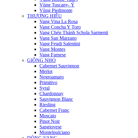
Vùng Tuscany- Ý
Vùng Piedmonte
THƯƠNG HIỆU
Vang Vina La Rosa
Vang Concha Y Toro
Vang Chén Thánh Schola Sarmenti
Vang San Marzano
Vang Feudi Salentini
Vang Montes
Vang Farnese
GIỐNG NHO
Cabernet Sauvignon
Merlot
Negroamaro
Primitivo
Syral
Chardonnay
Sauvignon Blanc
Riesling
Cabernet Franc
Moscato
Pinot Noir
Sangiovese
Montelpulciano
DÒNG VANG