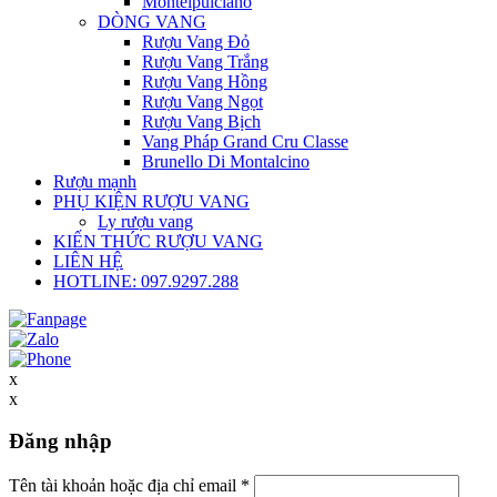
Montelpulciano
DÒNG VANG
Rượu Vang Đỏ
Rượu Vang Trắng
Rượu Vang Hồng
Rượu Vang Ngọt
Rượu Vang Bịch
Vang Pháp Grand Cru Classe
Brunello Di Montalcino
Rượu mạnh
PHỤ KIỆN RƯỢU VANG
Ly rượu vang
KIẾN THỨC RƯỢU VANG
LIÊN HỆ
HOTLINE: 097.9297.288
x
x
Đăng nhập
Tên tài khoản hoặc địa chỉ email
*