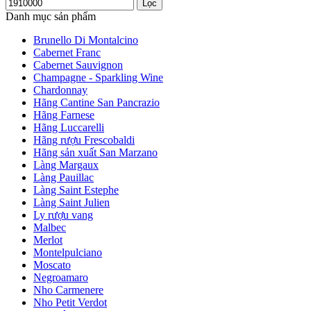
Lọc
Danh mục sản phẩm
Brunello Di Montalcino
Cabernet Franc
Cabernet Sauvignon
Champagne - Sparkling Wine
Chardonnay
Hãng Cantine San Pancrazio
Hãng Farnese
Hãng Luccarelli
Hãng rượu Frescobaldi
Hãng sản xuất San Marzano
Làng Margaux
Làng Pauillac
Làng Saint Estephe
Làng Saint Julien
Ly rượu vang
Malbec
Merlot
Montelpulciano
Moscato
Negroamaro
Nho Carmenere
Nho Petit Verdot