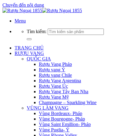
Chuyển đến nội dung
Menu
Tìm kiếm:
TRANG CHỦ
RƯỢU VANG
QUỐC GIA
Rượu Vang Pháp
Rượu vang Ý
Rượu vang Chile
Rượu Vang Argentina
Rượu Vang Úc
Rượu Vang Tây Ban Nha
Rượu Vang Mỹ
Champagne – Sparkling Wine
VÙNG LÀM VANG
Vùng Bordeaux- Pháp
Vùng Bourgogne- Pháp
Vùng Saint Emillion- Pháp
Vùng Puglia- Ý
Vùng Rhone Valley