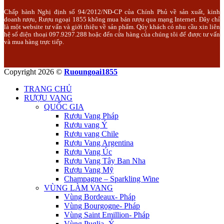
Chấp hành Nghị định số 94/2012/NĐ-CP của Chính Phủ về sản xuất, kinh
doanh rượu, Rượu ngoại 1855 không mua bán rượu qua mạng Internet. Đây chỉ
là một website tư vấn và giới thiệu về sản phẩm. Qúy khách có nhu cầu xin liên
hệ số điện thoại 097.9297.288 hoặc đến cửa hàng của chúng tôi để được tư vấn
và mua hàng trực tiếp.
Copyright 2026 ©
Ruoungoai1855
TRANG CHỦ
RƯỢU VANG
QUỐC GIA
Rượu Vang Pháp
Rượu vang Ý
Rượu vang Chile
Rượu Vang Argentina
Rượu Vang Úc
Rượu Vang Tây Ban Nha
Rượu Vang Mỹ
Champagne – Sparkling Wine
VÙNG LÀM VANG
Vùng Bordeaux- Pháp
Vùng Bourgogne- Pháp
Vùng Saint Emillion- Pháp
Vùng Puglia- Ý