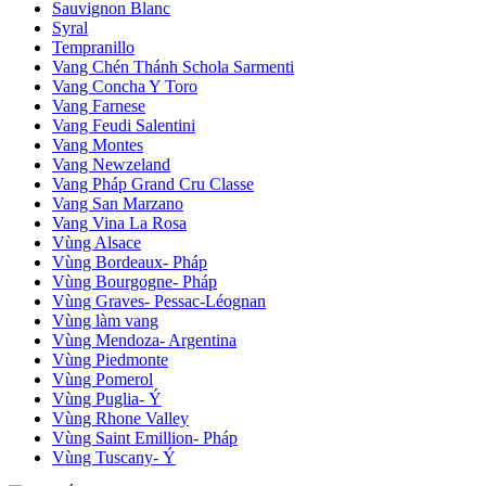
Sauvignon Blanc
Syral
Tempranillo
Vang Chén Thánh Schola Sarmenti
Vang Concha Y Toro
Vang Farnese
Vang Feudi Salentini
Vang Montes
Vang Newzeland
Vang Pháp Grand Cru Classe
Vang San Marzano
Vang Vina La Rosa
Vùng Alsace
Vùng Bordeaux- Pháp
Vùng Bourgogne- Pháp
Vùng Graves- Pessac-Léognan
Vùng làm vang
Vùng Mendoza- Argentina
Vùng Piedmonte
Vùng Pomerol
Vùng Puglia- Ý
Vùng Rhone Valley
Vùng Saint Emillion- Pháp
Vùng Tuscany- Ý