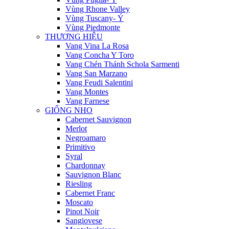
Vùng Rhone Valley
Vùng Tuscany- Ý
Vùng Piedmonte
THƯƠNG HIỆU
Vang Vina La Rosa
Vang Concha Y Toro
Vang Chén Thánh Schola Sarmenti
Vang San Marzano
Vang Feudi Salentini
Vang Montes
Vang Farnese
GIỐNG NHO
Cabernet Sauvignon
Merlot
Negroamaro
Primitivo
Syral
Chardonnay
Sauvignon Blanc
Riesling
Cabernet Franc
Moscato
Pinot Noir
Sangiovese