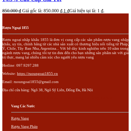
850.000
₫
Giá gốc là: 850.000 ₫.
1
₫
Giá hiện tại là: 1 ₫.
Rượu Ngoại 1855
Rượu ngoại nhập khẩu 1855 là đơn vị cung cấp các sản phẩm rượu vang nhập
khẩu, uy tín, chính hãng từ các nhà sản xuất có thương hiệu nổi tiếng từ Pháp,
Ý, Chile, Tây Ban Nha, Argentina... Với bề dày kinh nghiệm trên 10 năm trong
ngành rượu vang, chúng tôi tự tin đưa đến cho bạn những sản phẩm sát với giá
trị thực, mang lại nhiều cảm xúc cho người yêu rượu vang
Hotline: 097.9297.288
Website:
https://ruoungoai1855.vn
Email:
ruoungoai1855@gmail.com
Địa chỉ cửa hàng: Ngõ 38, Ngô Sỹ Liên, Đống Đa, Hà Nội
Trụ Sở: Lô 110, dịch vụ 03, Khu đô thị Mậu Lương, Hà Đông, Hà Nội.
Vang Các Nước
Rượu Vang
Rượu Vang Pháp