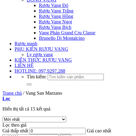
Rượu Vang Đỏ
Rượu Vang Trắng
Rượu Vang Hồng
Rượu Vang Ngọt
Rượu Vang Bịch
Vang Pháp Grand Cru Classe
Brunello Di Montalcino
Rượu mạnh
PHỤ KIỆN RƯỢU VANG
Ly rượu vang
KIẾN THỨC RƯỢU VANG
LIÊN HỆ
HOTLINE: 097.9297.288
Tìm kiếm:
Trang chủ
/
Vang San Marzano
Lọc
Hiển thị tất cả 15 kết quả
Lọc theo giá
Giá thấp nhất
Giá cao nhất