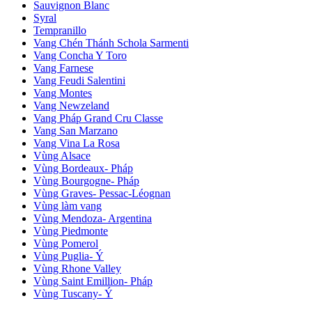
Sauvignon Blanc
Syral
Tempranillo
Vang Chén Thánh Schola Sarmenti
Vang Concha Y Toro
Vang Farnese
Vang Feudi Salentini
Vang Montes
Vang Newzeland
Vang Pháp Grand Cru Classe
Vang San Marzano
Vang Vina La Rosa
Vùng Alsace
Vùng Bordeaux- Pháp
Vùng Bourgogne- Pháp
Vùng Graves- Pessac-Léognan
Vùng làm vang
Vùng Mendoza- Argentina
Vùng Piedmonte
Vùng Pomerol
Vùng Puglia- Ý
Vùng Rhone Valley
Vùng Saint Emillion- Pháp
Vùng Tuscany- Ý