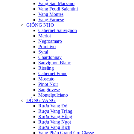
Vang San Marzano
Vang Feudi Salentini
Vang Montes
Vang Farnese
GIỐNG NHO
Cabernet Sauvignon
Merlot
Negroamaro
Primitivo
Syral
Chardonnay
Sauvignon Blanc
Riesling
Cabernet Franc
Moscato
Pinot Noir
Sangiovese
Montelpulciano
DÒNG VANG
Rượu Vang Đỏ
Rượu Vang Trắng
Rượu Vang Hồng
Rượu Vang Ngọt
Rượu Vang Bịch
Vang Pháp Grand Cru Classe