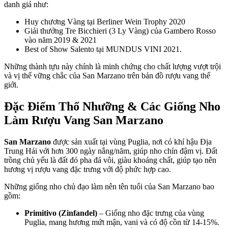
danh giá như:
Huy chương Vàng tại Berliner Wein Trophy 2020
Giải thưởng Tre Bicchieri (3 Ly Vàng) của Gambero Rosso
vào năm 2019 & 2021
Best of Show Salento tại MUNDUS VINI 2021.
Những thành tựu này chính là minh chứng cho chất lượng vượt trội
và vị thế vững chắc của San Marzano trên bản đồ rượu vang thế
giới.
Đặc Điểm Thổ Nhưỡng & Các Giống Nho
Làm Rượu Vang San Marzano
San Marzano
được sản xuất tại vùng Puglia, nơi có khí hậu Địa
Trung Hải với hơn 300 ngày nắng/năm, giúp nho chín đậm vị. Đất
trồng chủ yếu là đất đỏ pha đá vôi, giàu khoáng chất, giúp tạo nên
hương vị rượu vang đặc trưng với độ phức hợp cao.
Những giống nho chủ đạo làm nên tên tuổi của San Marzano bao
gồm:
Primitivo (Zinfandel)
– Giống nho đặc trưng của vùng
Puglia, mang hương mứt mận, vani và có độ cồn từ 14-15%.