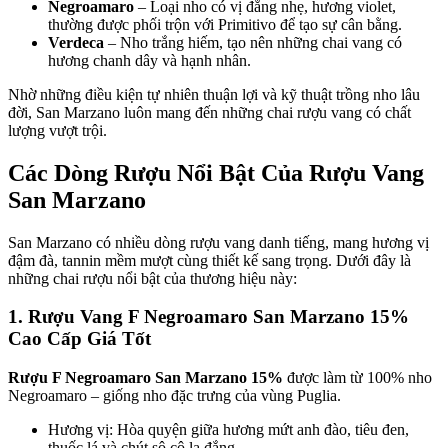
Negroamaro
– Loại nho có vị đắng nhẹ, hương violet,
thường được phối trộn với Primitivo để tạo sự cân bằng.
Verdeca
– Nho trắng hiếm, tạo nên những chai vang có
hương chanh dây và hạnh nhân.
Nhờ những điều kiện tự nhiên thuận lợi và kỹ thuật trồng nho lâu
đời, San Marzano luôn mang đến những chai rượu vang có chất
lượng vượt trội.
Các Dòng Rượu Nổi Bật Của Rượu Vang
San Marzano
San Marzano có nhiều dòng rượu vang danh tiếng, mang hương vị
đậm đà, tannin mềm mượt cùng thiết kế sang trọng. Dưới đây là
những chai rượu nổi bật của thương hiệu này:
1. Rượu Vang F Negroamaro San Marzano 15%
Cao Cấp Giá Tốt
Rượu F Negroamaro San Marzano 15%
được làm từ 100% nho
Negroamaro – giống nho đặc trưng của vùng Puglia.
Hương vị: Hòa quyện giữa hương mứt anh đào, tiêu đen,
thuốc lá và chút sô cô la đắng