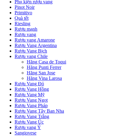
Phụ kiện rượu vang
Pinot Noir
Primitivo
Quà tết
Riesling
Rượu mạnh
Rượu vang
Rượu vang Amarone
Rượu Vang Argentina
Rượu Vang Bịch
Rượu vang Chile
Hãng Casa de Toqui
Hãng Punti Ferrer
Hãng San Jose
Hãng Vina Larosa
Rượu Vang Đỏ
Rượu Vang Hồng
Rượu Vang Mỹ
Rượu Vang Ngọt
Rượu Vang Pháp
Rượu Vang Tây Ban Nha
Rượu Vang Trắng
Rượu Vang Úc
Rượu vang Ý
Sangiovese