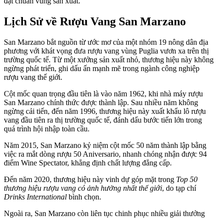
đạt chuẩn vùng sản xuất.
Lịch Sử về Rượu Vang San Marzano
San Marzano bắt nguồn từ ước mơ của một nhóm 19 nông dân địa
phương với khát vọng đưa rượu vang vùng Puglia vươn xa trên thị
trường quốc tế. Từ một xưởng sản xuất nhỏ, thương hiệu này không
ngừng phát triển, ghi dấu ấn mạnh mẽ trong ngành công nghiệp
rượu vang thế giới.
Cột mốc quan trọng đầu tiên là vào năm 1962, khi nhà máy rượu
San Marzano chính thức được thành lập. Sau nhiều năm không
ngừng cải tiến, đến năm 1996, thương hiệu này xuất khẩu lô rượu
vang đầu tiên ra thị trường quốc tế, đánh dấu bước tiến lớn trong
quá trình hội nhập toàn cầu.
Năm 2015, San Marzano kỷ niệm cột mốc 50 năm thành lập bằng
việc ra mắt dòng rượu 50 Aniversario, nhanh chóng nhận được 94
điểm Wine Spectator, khẳng định chất lượng đẳng cấp.
Đến năm 2020, thương hiệu này vinh dự góp mặt trong
Top 50
thương hiệu rượu vang có ảnh hưởng nhất thế giới
, do tạp chí
Drinks International
bình chọn.
Ngoài ra, San Marzano còn liên tục chinh phục nhiều giải thưởng