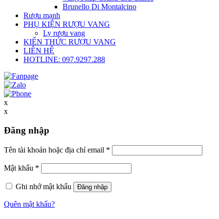
Brunello Di Montalcino
Rượu mạnh
PHỤ KIỆN RƯỢU VANG
Ly rượu vang
KIẾN THỨC RƯỢU VANG
LIÊN HỆ
HOTLINE: 097.9297.288
x
x
Đăng nhập
Tên tài khoản hoặc địa chỉ email
*
Mật khẩu
*
Ghi nhớ mật khẩu
Đăng nhập
Quên mật khẩu?