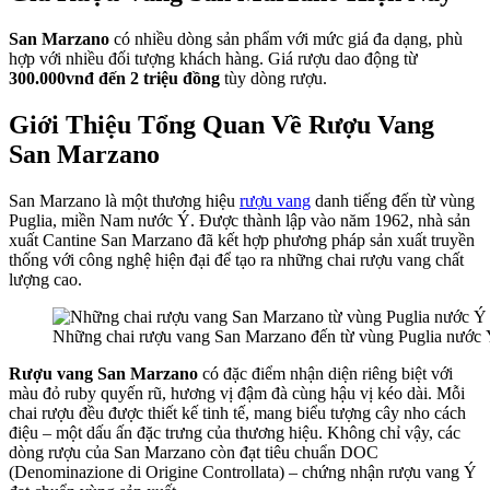
San Marzano
có nhiều dòng sản phẩm với mức giá đa dạng, phù
hợp với nhiều đối tượng khách hàng. Giá rượu dao động từ
300.000vnđ đến 2 triệu đồng
tùy dòng rượu.
Giới Thiệu Tổng Quan Về Rượu Vang
San Marzano
San Marzano là một thương hiệu
rượu vang
danh tiếng đến từ vùng
Puglia, miền Nam nước Ý. Được thành lập vào năm 1962, nhà sản
xuất Cantine San Marzano đã kết hợp phương pháp sản xuất truyền
thống với công nghệ hiện đại để tạo ra những chai rượu vang chất
lượng cao.
Những chai rượu vang San Marzano đến từ vùng Puglia nước
Rượu vang San Marzano
có đặc điểm nhận diện riêng biệt với
màu đỏ ruby quyến rũ, hương vị đậm đà cùng hậu vị kéo dài. Mỗi
chai rượu đều được thiết kế tinh tế, mang biểu tượng cây nho cách
điệu – một dấu ấn đặc trưng của thương hiệu. Không chỉ vậy, các
dòng rượu của San Marzano còn đạt tiêu chuẩn DOC
(Denominazione di Origine Controllata) – chứng nhận rượu vang Ý