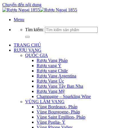
Chuyển đến nội dung
Menu
Tìm kiếm:
TRANG CHỦ
RƯỢU VANG
QUỐC GIA
Rượu Vang Pháp
Rượu vang Ý
Rượu vang Chile
Rượu Vang Argentina
Rượu Vang Úc
Rượu Vang Tây Ban Nha
Rượu Vang Mỹ
Champagne – Sparkling Wine
VÙNG LÀM VANG
Vùng Bordeaux- Pháp
Vùng Bourgogne- Pháp
Vùng Saint Emillion- Pháp
Vùng Puglia- Ý
Vùng Rhone Valley