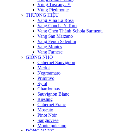
Vùng Tuscany- Ý
Vùng Piedmonte
THƯƠNG HIỆU
Vang Vina La Rosa
Vang Concha Y Toro
Vang Chén Thánh Schola Sarmenti
Vang San Marzano
Vang Feudi Salentini
Vang Montes
Vang Farnese
GIỐNG NHO
Cabernet Sauvignon
Merlot
Negroamaro
Primitivo
Syral
Chardonnay
Sauvignon Blanc
Riesling
Cabernet Franc
Moscato
Pinot Noir
Sangiovese
Montelpulciano
DÒNG VANG