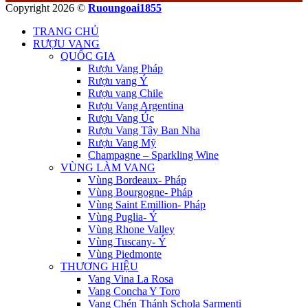
Copyright 2026 ©
Ruoungoai1855
TRANG CHỦ
RƯỢU VANG
QUỐC GIA
Rượu Vang Pháp
Rượu vang Ý
Rượu vang Chile
Rượu Vang Argentina
Rượu Vang Úc
Rượu Vang Tây Ban Nha
Rượu Vang Mỹ
Champagne – Sparkling Wine
VÙNG LÀM VANG
Vùng Bordeaux- Pháp
Vùng Bourgogne- Pháp
Vùng Saint Emillion- Pháp
Vùng Puglia- Ý
Vùng Rhone Valley
Vùng Tuscany- Ý
Vùng Piedmonte
THƯƠNG HIỆU
Vang Vina La Rosa
Vang Concha Y Toro
Vang Chén Thánh Schola Sarmenti