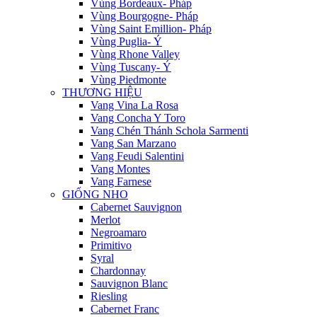
Vùng Bordeaux- Pháp
Vùng Bourgogne- Pháp
Vùng Saint Emillion- Pháp
Vùng Puglia- Ý
Vùng Rhone Valley
Vùng Tuscany- Ý
Vùng Piedmonte
THƯƠNG HIỆU
Vang Vina La Rosa
Vang Concha Y Toro
Vang Chén Thánh Schola Sarmenti
Vang San Marzano
Vang Feudi Salentini
Vang Montes
Vang Farnese
GIỐNG NHO
Cabernet Sauvignon
Merlot
Negroamaro
Primitivo
Syral
Chardonnay
Sauvignon Blanc
Riesling
Cabernet Franc