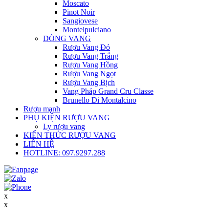
Moscato
Pinot Noir
Sangiovese
Montelpulciano
DÒNG VANG
Rượu Vang Đỏ
Rượu Vang Trắng
Rượu Vang Hồng
Rượu Vang Ngọt
Rượu Vang Bịch
Vang Pháp Grand Cru Classe
Brunello Di Montalcino
Rượu mạnh
PHỤ KIỆN RƯỢU VANG
Ly rượu vang
KIẾN THỨC RƯỢU VANG
LIÊN HỆ
HOTLINE: 097.9297.288
x
x