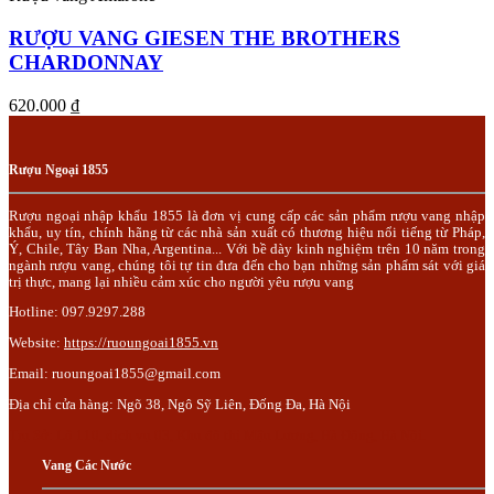
RƯỢU VANG GIESEN THE BROTHERS
CHARDONNAY
620.000
₫
Rượu Ngoại 1855
Rượu ngoại nhập khẩu 1855 là đơn vị cung cấp các sản phẩm rượu vang nhập
khẩu, uy tín, chính hãng từ các nhà sản xuất có thương hiệu nổi tiếng từ Pháp,
Ý, Chile, Tây Ban Nha, Argentina... Với bề dày kinh nghiệm trên 10 năm trong
ngành rượu vang, chúng tôi tự tin đưa đến cho bạn những sản phẩm sát với giá
trị thực, mang lại nhiều cảm xúc cho người yêu rượu vang
Hotline: 097.9297.288
Website:
https://ruoungoai1855.vn
Email:
ruoungoai1855@gmail.com
Địa chỉ cửa hàng: Ngõ 38, Ngô Sỹ Liên, Đống Đa, Hà Nội
Trụ Sở: Lô 110, dịch vụ 03, Khu đô thị Mậu Lương, Hà Đông, Hà Nội.
Vang Các Nước