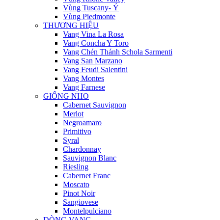
Vùng Tuscany- Ý
Vùng Piedmonte
THƯƠNG HIỆU
Vang Vina La Rosa
Vang Concha Y Toro
Vang Chén Thánh Schola Sarmenti
Vang San Marzano
Vang Feudi Salentini
Vang Montes
Vang Farnese
GIỐNG NHO
Cabernet Sauvignon
Merlot
Negroamaro
Primitivo
Syral
Chardonnay
Sauvignon Blanc
Riesling
Cabernet Franc
Moscato
Pinot Noir
Sangiovese
Montelpulciano
DÒNG VANG