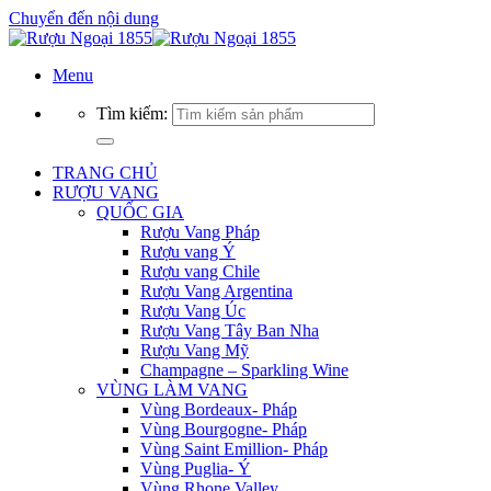
Chuyển đến nội dung
Menu
Tìm kiếm:
TRANG CHỦ
RƯỢU VANG
QUỐC GIA
Rượu Vang Pháp
Rượu vang Ý
Rượu vang Chile
Rượu Vang Argentina
Rượu Vang Úc
Rượu Vang Tây Ban Nha
Rượu Vang Mỹ
Champagne – Sparkling Wine
VÙNG LÀM VANG
Vùng Bordeaux- Pháp
Vùng Bourgogne- Pháp
Vùng Saint Emillion- Pháp
Vùng Puglia- Ý
Vùng Rhone Valley