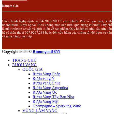
Khuyến Cáo
Chấp hành Nghị định số 94/2012/NĐ-CP của Chính Phủ về sản xuất, kinh
doanh rượu, Rượu ngoại 1855 không mua bán rượu qua mạng Internet. Đây chỉ
là một website tư vấn và giới thiệu về sản phẩm. Qúy khách có nhu cầu xin liên
hệ số điện thoại 097.9297.288 hoặc đến cửa hàng của chúng tôi để được tư vấn
và mua hàng trực tiếp.
Copyright 2026 ©
Ruoungoai1855
TRANG CHỦ
RƯỢU VANG
QUỐC GIA
Rượu Vang Pháp
Rượu vang Ý
Rượu vang Chile
Rượu Vang Argentina
Rượu Vang Úc
Rượu Vang Tây Ban Nha
Rượu Vang Mỹ
Champagne – Sparkling Wine
VÙNG LÀM VANG