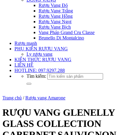
Rượu Vang Đỏ
Rượu Vang Trắng
Rượu Vang Hồng
Rượu Vang Ngọt
Rượu Vang Bịch
Vang Pháp Grand Cru Classe
Brunello Di Montalcino
Rượu mạnh
PHỤ KIỆN RƯỢU VANG
Ly rượu vang
KIẾN THỨC RƯỢU VANG
LIÊN HỆ
HOTLINE: 097.9297.288
Tìm kiếm:
Trang chủ
/
Rượu vang Amarone
RƯỢU VANG GLENELLY
GLASS COLLECTION
CABERNET SAUVIGNON