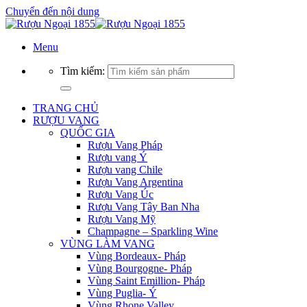
Chuyển đến nội dung
Menu
Tìm kiếm:
TRANG CHỦ
RƯỢU VANG
QUỐC GIA
Rượu Vang Pháp
Rượu vang Ý
Rượu vang Chile
Rượu Vang Argentina
Rượu Vang Úc
Rượu Vang Tây Ban Nha
Rượu Vang Mỹ
Champagne – Sparkling Wine
VÙNG LÀM VANG
Vùng Bordeaux- Pháp
Vùng Bourgogne- Pháp
Vùng Saint Emillion- Pháp
Vùng Puglia- Ý
Vùng Rhone Valley