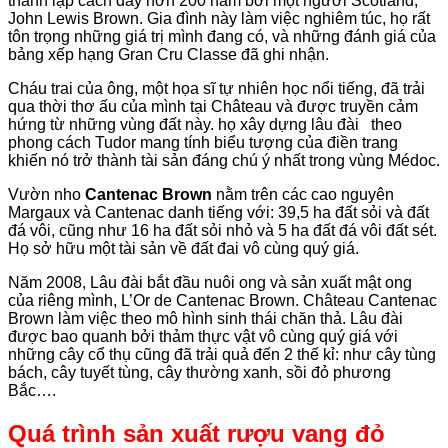
thành lập cách đây hơn 200 năm bởi một người Scotland,
John Lewis Brown. Gia đình này làm việc nghiêm túc, họ rất
tôn trọng những giá trị mình đang có, và những đánh giá của
bảng xếp hạng Gran Cru Classe đã ghi nhận.
Cháu trai của ông, một họa sĩ tự nhiên học nổi tiếng, đã trải
qua thời thơ ấu của mình tại Château và được truyền cảm
hứng từ những vùng đất này. họ xây dựng lâu đài theo
phong cách Tudor mang tính biểu tượng của điền trang
khiến nó trở thành tài sản đáng chú ý nhất trong vùng Médoc.
Vườn nho
Cantenac Brown
nằm trên các cao nguyên
Margaux và Cantenac danh tiếng với: 39,5 ha đất sỏi và đất
đá vôi, cũng như 16 ha đất sỏi nhỏ và 5 ha đất đá vôi đất sét.
Họ sở hữu một tài sản về đất đai vô cùng quý giá.
Năm 2008, Lâu đài bắt đầu nuôi ong và sản xuất mật ong
của riêng mình, L’Or de Cantenac Brown. Château Cantenac
Brown làm việc theo mô hình sinh thái chăn thả. Lâu đài
được bao quanh bởi thảm thực vật vô cùng quý giá với
những cây cổ thụ cũng đã trải quả đến 2 thế kỉ: như cây tùng
bách, cây tuyết tùng, cây thường xanh, sồi đỏ phương
Bắc….
Quá trình sản xuất rượu vang đỏ