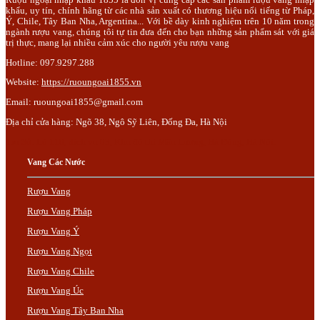
khẩu, uy tín, chính hãng từ các nhà sản xuất có thương hiệu nổi tiếng từ Pháp,
Ý, Chile, Tây Ban Nha, Argentina... Với bề dày kinh nghiệm trên 10 năm trong
ngành rượu vang, chúng tôi tự tin đưa đến cho bạn những sản phẩm sát với giá
trị thực, mang lại nhiều cảm xúc cho người yêu rượu vang
Hotline: 097.9297.288
Website:
https://ruoungoai1855.vn
Email:
ruoungoai1855@gmail.com
Địa chỉ cửa hàng: Ngõ 38, Ngô Sỹ Liên, Đống Đa, Hà Nội
Trụ Sở: Lô 110, dịch vụ 03, Khu đô thị Mậu Lương, Hà Đông, Hà Nội.
Vang Các Nước
Rượu Vang
Rượu Vang Pháp
Rượu Vang Ý
Rượu Vang Ngọt
Rượu Vang Chile
Rượu Vang Úc
Rượu Vang Tây Ban Nha