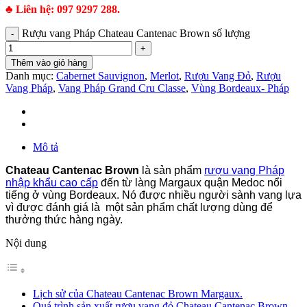
♣
Liên hệ: 097 9297 288.
Rượu vang Pháp Chateau Cantenac Brown số lượng
Thêm vào giỏ hàng
Danh mục:
Cabernet Sauvignon
,
Merlot
,
Rượu Vang Đỏ
,
Rượu
Vang Pháp
,
Vang Pháp Grand Cru Classe
,
Vùng Bordeaux- Pháp
Mô tả
Chateau Cantenac Brown
là sản phẩm
rượu vang Pháp
nhập khẩu cao cấp
đến từ làng Margaux quận Medoc nổi
tiếng ở vùng Bordeaux. Nó được nhiều người sành vang lựa
vì được đánh giá là một sản phẩm chất lượng dùng để
thưởng thức hàng ngày.
Nội dung
Lịch sử của Chateau Cantenac Brown Margaux.
Quá trình sản xuất rượu vang đỏ Chateau Cantenac Brown