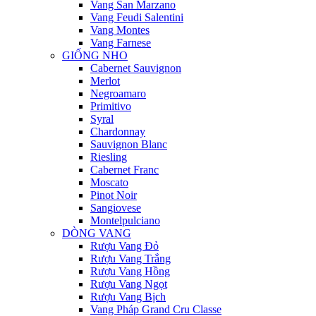
Vang San Marzano
Vang Feudi Salentini
Vang Montes
Vang Farnese
GIỐNG NHO
Cabernet Sauvignon
Merlot
Negroamaro
Primitivo
Syral
Chardonnay
Sauvignon Blanc
Riesling
Cabernet Franc
Moscato
Pinot Noir
Sangiovese
Montelpulciano
DÒNG VANG
Rượu Vang Đỏ
Rượu Vang Trắng
Rượu Vang Hồng
Rượu Vang Ngọt
Rượu Vang Bịch
Vang Pháp Grand Cru Classe