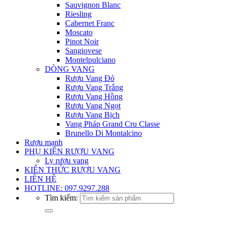
Sauvignon Blanc
Riesling
Cabernet Franc
Moscato
Pinot Noir
Sangiovese
Montelpulciano
DÒNG VANG
Rượu Vang Đỏ
Rượu Vang Trắng
Rượu Vang Hồng
Rượu Vang Ngọt
Rượu Vang Bịch
Vang Pháp Grand Cru Classe
Brunello Di Montalcino
Rượu mạnh
PHỤ KIỆN RƯỢU VANG
Ly rượu vang
KIẾN THỨC RƯỢU VANG
LIÊN HỆ
HOTLINE: 097.9297.288
Tìm kiếm: