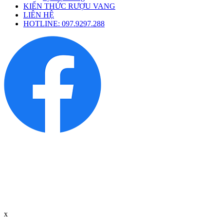
KIẾN THỨC RƯỢU VANG
LIÊN HỆ
HOTLINE: 097.9297.288
x