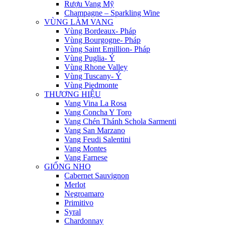
Rượu Vang Mỹ
Champagne – Sparkling Wine
VÙNG LÀM VANG
Vùng Bordeaux- Pháp
Vùng Bourgogne- Pháp
Vùng Saint Emillion- Pháp
Vùng Puglia- Ý
Vùng Rhone Valley
Vùng Tuscany- Ý
Vùng Piedmonte
THƯƠNG HIỆU
Vang Vina La Rosa
Vang Concha Y Toro
Vang Chén Thánh Schola Sarmenti
Vang San Marzano
Vang Feudi Salentini
Vang Montes
Vang Farnese
GIỐNG NHO
Cabernet Sauvignon
Merlot
Negroamaro
Primitivo
Syral
Chardonnay