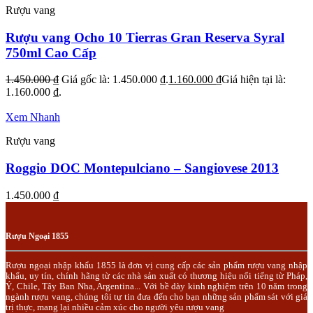
Rượu vang
Rượu vang Ocho 10 Tierras Gran Reserva Syral
750ml Cao Cấp
1.450.000
₫
Giá gốc là: 1.450.000 ₫.
1.160.000
₫
Giá hiện tại là:
1.160.000 ₫.
Xem Nhanh
Rượu vang
Roggio DOC Montepulciano – Sangiovese 2013
1.450.000
₫
Rượu Ngoại 1855
Rượu ngoại nhập khẩu 1855 là đơn vị cung cấp các sản phẩm rượu vang nhập
khẩu, uy tín, chính hãng từ các nhà sản xuất có thương hiệu nổi tiếng từ Pháp,
Ý, Chile, Tây Ban Nha, Argentina... Với bề dày kinh nghiệm trên 10 năm trong
ngành rượu vang, chúng tôi tự tin đưa đến cho bạn những sản phẩm sát với giá
trị thực, mang lại nhiều cảm xúc cho người yêu rượu vang