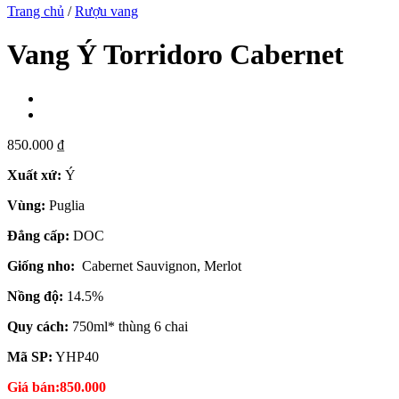
Trang chủ
/
Rượu vang
Vang Ý Torridoro Cabernet
850.000
₫
Xuất xứ:
Ý
Vùng:
Puglia
Đẳng cấp:
DOC
Giống nho:
Cabernet Sauvignon, Merlot
Nồng độ:
14.5%
Quy cách:
750ml* thùng 6 chai
Mã SP:
YHP40
Giá bán:850.000