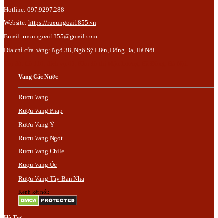
Hotline: 097.9297.288
Website:
https://ruoungoai1855.vn
Email:
ruoungoai1855@gmail.com
Địa chỉ cửa hàng: Ngõ 38, Ngô Sỹ Liên, Đống Đa, Hà Nội
Trụ Sở: Lô 110, dịch vụ 03, Khu đô thị Mậu Lương, Hà Đông, Hà Nội.
Vang Các Nước
Rượu Vang
Rượu Vang Pháp
Rượu Vang Ý
Rượu Vang Ngọt
Rượu Vang Chile
Rượu Vang Úc
Rượu Vang Tây Ban Nha
Kênh kết nối:
Hỗ Trợ