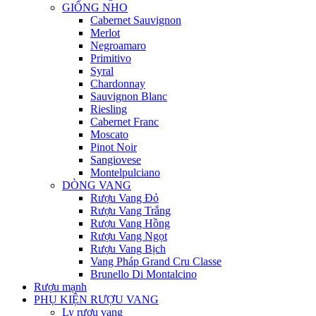
GIỐNG NHO
Cabernet Sauvignon
Merlot
Negroamaro
Primitivo
Syral
Chardonnay
Sauvignon Blanc
Riesling
Cabernet Franc
Moscato
Pinot Noir
Sangiovese
Montelpulciano
DÒNG VANG
Rượu Vang Đỏ
Rượu Vang Trắng
Rượu Vang Hồng
Rượu Vang Ngọt
Rượu Vang Bịch
Vang Pháp Grand Cru Classe
Brunello Di Montalcino
Rượu mạnh
PHỤ KIỆN RƯỢU VANG
Ly rượu vang