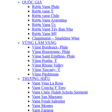
QUỐC GIA
Rượu Vang Pháp
Rượu vang Ý
Rượu vang Chile
Rượu Vang Argentina
Rượu Vang Úc
Rượu Vang Tây Ban Nha
Rượu Vang Mỹ
Champagne – Sparkling Wine
VÙNG LÀM VANG
Vùng Bordeaux- Pháp
Vùng Bourgogne- Pháp
Vùng Saint Emillion- Pháp
Vùng Puglia- Ý
Vùng Rhone Valley
Vùng Tuscany- Ý
Vùng Piedmonte
THƯƠNG HIỆU
Vang Vina La Rosa
Vang Concha Y Toro
Vang Chén Thánh Schola Sarmenti
Vang San Marzano
Vang Feudi Salentini
Vang Montes
Vang Farnese