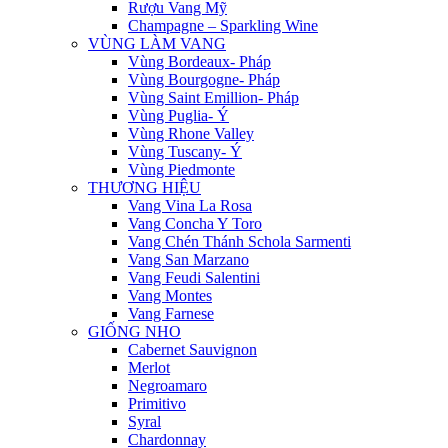
Rượu Vang Mỹ
Champagne – Sparkling Wine
VÙNG LÀM VANG
Vùng Bordeaux- Pháp
Vùng Bourgogne- Pháp
Vùng Saint Emillion- Pháp
Vùng Puglia- Ý
Vùng Rhone Valley
Vùng Tuscany- Ý
Vùng Piedmonte
THƯƠNG HIỆU
Vang Vina La Rosa
Vang Concha Y Toro
Vang Chén Thánh Schola Sarmenti
Vang San Marzano
Vang Feudi Salentini
Vang Montes
Vang Farnese
GIỐNG NHO
Cabernet Sauvignon
Merlot
Negroamaro
Primitivo
Syral
Chardonnay