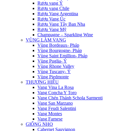
Rượu vang Ý
Rượu vang Chile
Rượu Vang Argentina
Rượu Vang Úc
Rượu Vang Tây Ban Nha
Rượu Vang Mỹ
Champagne – Sparkling Wine
VÙNG LÀM VANG
Vùng Bordeaux- Pháp
Vùng Bourgogne- Pháp
Vùng Saint Emillion- Pháp
Vùng Puglia- Ý
Vùng Rhone Valley
Vùng Tuscany- Ý
Vùng Piedmonte
THƯƠNG HIỆU
Vang Vina La Rosa
Vang Concha Y Toro
Vang Chén Thánh Schola Sarmenti
Vang San Marzano
Vang Feudi Salentini
Vang Montes
Vang Farnese
GIỐNG NHO
Cabernet Sauvignon