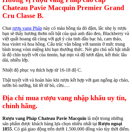
Chateau Pavie Macquin Premier Grand
Cru Classe B.
Chai
rượu vang Pháp
này có màu hồng tía đỏ đậm, lắc nhẹ ly rượu
bạn sẽ thấy hương thơm nổi bật của quả anh đào đen, Blackberry và
việt quất hoang dã cùng với gợi ý của tinh dầu bạc hà, cam thảo,
hoa violet và hoa hồng. Cấu trúc vân bằng với tannin ở mức trung
bình trong vòm miệng khi bạn thưởng thức. Nét ghi chú nổi bật nhất
là độ chín tuyệt vời của tinnin, hạt mịn và độ tươi dậm, kết thúc lâu
dài, nhiều lớp.
Nhiệt độ phục vụ thích hợp từ 16-18 độ C.
Thật tuyệt vời và hoàn hảo khi rượu kết hợp với gan ngỗng áp chảo,
sườn bò nướng, bít tết từ bò, cừu….
Địa chỉ mua rượu vang nhập khẩu uy tín,
chính hãng.
Rượu vang Pháp
Chateau Pavie Macquin
là một trong những
sản phẩm được khách hàng lựa chọn nhiều nhất tại
Rượu ngoại
1855
. Có giá giao động trên dưới 1.500.000 đồng vào tùy thời điểm.