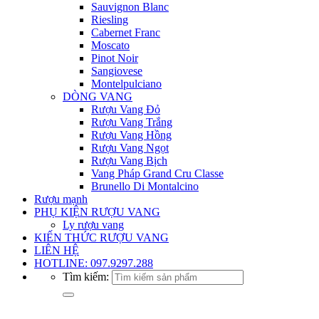
Sauvignon Blanc
Riesling
Cabernet Franc
Moscato
Pinot Noir
Sangiovese
Montelpulciano
DÒNG VANG
Rượu Vang Đỏ
Rượu Vang Trắng
Rượu Vang Hồng
Rượu Vang Ngọt
Rượu Vang Bịch
Vang Pháp Grand Cru Classe
Brunello Di Montalcino
Rượu mạnh
PHỤ KIỆN RƯỢU VANG
Ly rượu vang
KIẾN THỨC RƯỢU VANG
LIÊN HỆ
HOTLINE: 097.9297.288
Tìm kiếm: