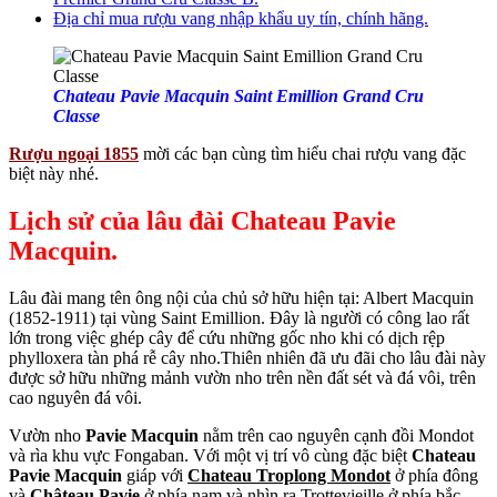
Địa chỉ mua rượu vang nhập khẩu uy tín, chính hãng.
Chateau Pavie Macquin Saint Emillion Grand Cru
Classe
Rượu ngoại 1855
mời các bạn cùng tìm hiểu chai rượu vang đặc
biệt này nhé.
Lịch sử của lâu đài
Chateau Pavie
Macquin.
Lâu đài mang tên ông nội của chủ sở hữu hiện tại: Albert Macquin
(1852-1911) tại vùng Saint Emillion. Đây là người có công lao rất
lớn trong việc ghép cây để cứu những gốc nho khi có dịch rệp
phylloxera tàn phá rễ cây nho.Thiên nhiên đã ưu đãi cho lâu đài này
được sở hữu những mảnh vườn nho trên nền đất sét và đá vôi, trên
cao nguyên đá vôi.
Vườn nho
Pavie Macquin
nằm trên cao nguyên cạnh đồi Mondot
và rìa khu vực Fongaban. Với một vị trí vô cùng đặc biệt
Chateau
Pavie Macquin
giáp với
Chateau Troplong Mondot
ở phía đông
và
Château Pavie
ở phía nam và nhìn ra Trottevieille ở phía bắc.