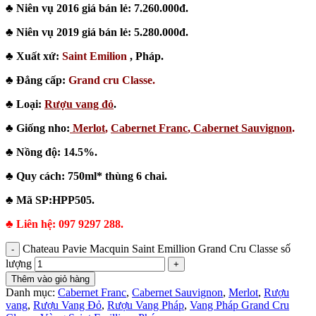
♣ Niên vụ 2016 giá bán lẻ: 7.260.000đ.
♣ Niên vụ 2019 giá bán lẻ: 5.280.000đ.
♣ Xuất xứ:
Saint Emilion
,
Pháp.
♣ Đẳng cấp:
Grand cru Classe.
♣ Loại:
Rượu vang đỏ
.
♣ Giống nho:
Merlot
,
Cabernet Franc
,
Cabernet Sauvignon
.
♣ Nồng độ: 14.5%.
♣ Quy cách: 750ml* thùng 6 chai.
♣ Mã SP:HPP505.
♣
Liên hệ: 097 9297 288.
Chateau Pavie Macquin Saint Emillion Grand Cru Classe số
lượng
Thêm vào giỏ hàng
Danh mục:
Cabernet Franc
,
Cabernet Sauvignon
,
Merlot
,
Rượu
vang
,
Rượu Vang Đỏ
,
Rượu Vang Pháp
,
Vang Pháp Grand Cru