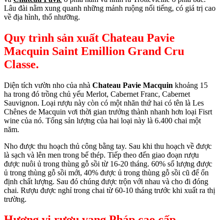
Lâu đài nằm xung quanh những mảnh ruộng nổi tiếng, có giá trị cao
về địa hình, thổ nhưỡng.
Quy trình sản xuất
Chateau Pavie
Macquin Saint Emillion Grand Cru
Classe.
Diện tích vườn nho của nhà
Chateau Pavie Macquin
khoảng 15
ha trong đó trồng chủ yếu Merlot, Cabernet Franc, Cabernet
Sauvignon. Loại rượu này còn có một nhãn thứ hai có tên là Les
Chênes de Macquin vơi thời gian trưởng thành nhanh hơn loại Fisrt
wine của nó. Tổng sản lượng của hai loại này là 6.400 chai một
năm.
Nho được thu hoạch thủ công bằng tay. Sau khi thu hoạch về được
là sạch và lên men trong bể thép. Tiếp theo đến giao đoạn rượu
được nuôi ủ trong thùng gỗ sồi từ 16-20 tháng. 60% số lượng được
ủ trong thùng gỗ sồi mới, 40% được ủ trong thùng gỗ sồi cũ để ổn
định chất lượng. Sau đó chúng được trộn với nhau và cho đi đóng
chai. Rượu được nghỉ trong chai từ 60-10 tháng trước khi xuất ra thị
trường.
Hương vị rượu vang Pháp cao cấp