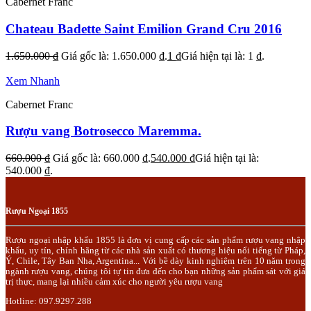
Cabernet Franc
Chateau Badette Saint Emilion Grand Cru 2016
1.650.000
₫
Giá gốc là: 1.650.000 ₫.
1
₫
Giá hiện tại là: 1 ₫.
Xem Nhanh
Cabernet Franc
Rượu vang Botrosecco Maremma.
660.000
₫
Giá gốc là: 660.000 ₫.
540.000
₫
Giá hiện tại là:
540.000 ₫.
Rượu Ngoại 1855
Rượu ngoại nhập khẩu 1855 là đơn vị cung cấp các sản phẩm rượu vang nhập
khẩu, uy tín, chính hãng từ các nhà sản xuất có thương hiệu nổi tiếng từ Pháp,
Ý, Chile, Tây Ban Nha, Argentina... Với bề dày kinh nghiệm trên 10 năm trong
ngành rượu vang, chúng tôi tự tin đưa đến cho bạn những sản phẩm sát với giá
trị thực, mang lại nhiều cảm xúc cho người yêu rượu vang
Hotline: 097.9297.288