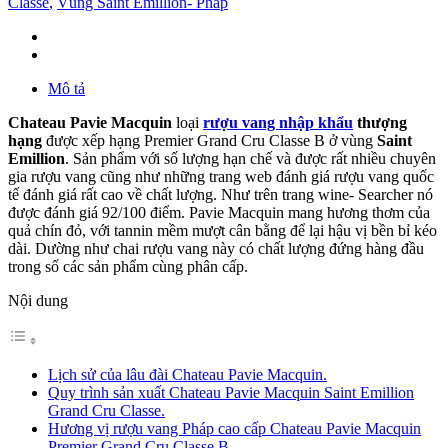
Classe
,
Vùng Saint Emillion- Pháp
Mô tả
Chateau Pavie Macquin
loại
rượu vang nhập khẩu
thượng
hạng
được xếp hạng Premier Grand Cru Classe B ở vùng
Saint
Emillion
. Sản phẩm với số lượng hạn chế và được rất nhiều chuyên
gia rượu vang cũng như những trang web đánh giá rượu vang quốc
tế đánh giá rất cao về chất lượng. Như trên trang wine- Searcher nó
được đánh giá 92/100 điểm. Pavie Macquin mang hương thơm của
quả chín đỏ, với tannin mềm mượt cân bằng để lại hậu vị bền bỉ kéo
dài. Dường như chai rượu vang này có chất lượng đứng hàng đầu
trong số các sản phẩm cùng phân cấp.
Nội dung
Lịch sử của lâu đài Chateau Pavie Macquin.
Quy trình sản xuất Chateau Pavie Macquin Saint Emillion
Grand Cru Classe.
Hương vị rượu vang Pháp cao cấp Chateau Pavie Macquin
Premier Grand Cru Classe B.