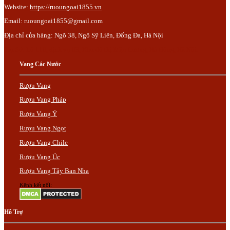
Website:
https://ruoungoai1855.vn
Email:
ruoungoai1855@gmail.com
Địa chỉ cửa hàng: Ngõ 38, Ngô Sỹ Liên, Đống Đa, Hà Nội
Trụ Sở: Lô 110, dịch vụ 03, Khu đô thị Mậu Lương, Hà Đông, Hà Nội.
Vang Các Nước
Rượu Vang
Rượu Vang Pháp
Rượu Vang Ý
Rượu Vang Ngọt
Rượu Vang Chile
Rượu Vang Úc
Rượu Vang Tây Ban Nha
Kênh kết nối:
Hỗ Trợ