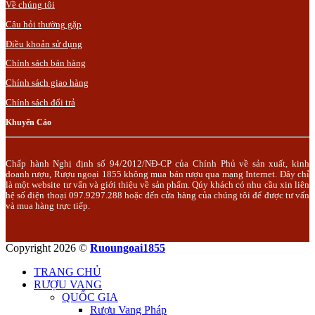
Về chúng tôi
Câu hỏi thường gặp
Điều khoản sử dụng
Chính sách bán hàng
Chính sách giao hàng
Chính sách đổi trả
Khuyến Cáo
Chấp hành Nghị định số 94/2012/NĐ-CP của Chính Phủ về sản xuất, kinh
doanh rượu, Rượu ngoại 1855 không mua bán rượu qua mạng Internet. Đây chỉ
là một website tư vấn và giới thiệu về sản phẩm. Qúy khách có nhu cầu xin liên
hệ số điện thoại 097.9297.288 hoặc đến cửa hàng của chúng tôi để được tư vấn
và mua hàng trực tiếp.
Copyright 2026 ©
Ruoungoai1855
TRANG CHỦ
RƯỢU VANG
QUỐC GIA
Rượu Vang Pháp