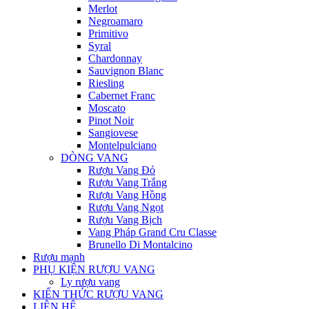
Merlot
Negroamaro
Primitivo
Syral
Chardonnay
Sauvignon Blanc
Riesling
Cabernet Franc
Moscato
Pinot Noir
Sangiovese
Montelpulciano
DÒNG VANG
Rượu Vang Đỏ
Rượu Vang Trắng
Rượu Vang Hồng
Rượu Vang Ngọt
Rượu Vang Bịch
Vang Pháp Grand Cru Classe
Brunello Di Montalcino
Rượu mạnh
PHỤ KIỆN RƯỢU VANG
Ly rượu vang
KIẾN THỨC RƯỢU VANG
LIÊN HỆ