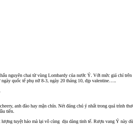
u nguyên chai từ vùng Lombardy của nước Ý. Với mức giá chỉ trên dư
ư ngày quốc tế phụ nữ 8-3, ngày 20 tháng 10, dịp valentine…..
?
 cheery, anh đào hay mận chín. Nét đáng chú ý nhất trong quá trình t
ầu tiên.
 lượng tuyệt hảo mà lại vô cùng dịu dàng tinh tế. Rượu vang Ý này dùn