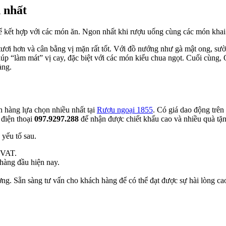
 nhất
để kết hợp với các món ăn. Ngon nhất khi rượu uống cùng các món khai 
vị tươi hơn và cân bằng vị mặn rất tốt. Với đồ nướng như gà mật ong,
p “làm mát” vị cay, đặc biệt với các món kiểu chua ngọt. Cuối cùng, 
àng.
hàng lựa chọn nhiều nhất tại
Rượu ngoại 1855
. Có giá dao động trê
 điện thoại
097.9297.288
để nhận được chiết khấu cao và nhiều quà tặ
yếu tố sau.
 VAT.
hàng đầu hiện nay.
ng. Sẵn sàng tư vấn cho khách hàng để có thể đạt được sự hài lòng cao