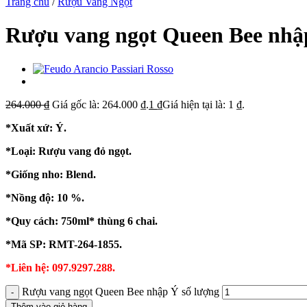
Trang chủ
/
Rượu Vang Ngọt
Rượu vang ngọt Queen Bee nhậ
264.000
₫
Giá gốc là: 264.000 ₫.
1
₫
Giá hiện tại là: 1 ₫.
*Xuất xứ:
Ý.
*Loại: Rượu vang đỏ ngọt.
*Giống nho: Blend.
*Nồng độ: 10 %.
*Quy cách: 750ml* thùng 6 chai.
*Mã SP: RMT-264-1855.
*Liên hệ: 097.9297.288.
Rượu vang ngọt Queen Bee nhập Ý số lượng
Thêm vào giỏ hàng