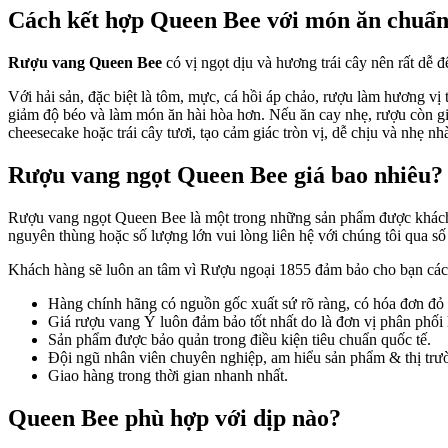
Cách kết hợp Queen Bee với món ăn chuẩn
Rượu vang Queen Bee
có vị ngọt dịu và hương trái cây nên rất dễ 
Với hải sản, đặc biệt là tôm, mực, cá hồi áp chảo, rượu làm hương 
giảm độ béo và làm món ăn hài hòa hơn. Nếu ăn cay nhẹ, rượu còn giú
cheesecake hoặc trái cây tươi, tạo cảm giác tròn vị, dễ chịu và nhẹ nh
Rượu vang ngọt Queen Bee giá bao nhiêu?
Rượu vang ngọt Queen Bee là một trong những sản phẩm được khách 
nguyên thùng hoặc số lượng lớn vui lòng liên hệ với chúng tôi qua số
Khách hàng sẽ luôn an tâm vì Rượu ngoại 1855 đảm bảo cho bạn các 
Hàng chính hãng có nguồn gốc xuất sứ rõ ràng, có hóa đơn đỏ
Giá rượu vang Ý luôn đảm bảo tốt nhất do là đơn vị phân phối 
Sản phẩm được bảo quản trong điều kiện tiêu chuẩn quốc tế.
Đội ngũ nhân viên chuyên nghiệp, am hiểu sản phẩm & thị trườ
Giao hàng trong thời gian nhanh nhất.
Queen Bee phù hợp với dịp nào?