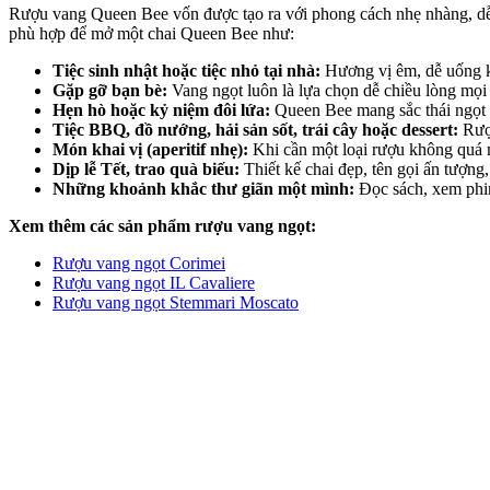
Rượu vang Queen Bee vốn được tạo ra với phong cách nhẹ nhàng, dễ 
phù hợp để mở một chai Queen Bee như:
Tiệc sinh nhật hoặc tiệc nhỏ tại nhà:
Hương vị êm, dễ uống k
Gặp gỡ bạn bè:
Vang ngọt luôn là lựa chọn dễ chiều lòng mọi 
Hẹn hò hoặc kỷ niệm đôi lứa:
Queen Bee mang sắc thái ngọt 
Tiệc BBQ, đồ nướng, hải sản sốt, trái cây hoặc dessert:
Rượu
Món khai vị (aperitif nhẹ):
Khi cần một loại rượu không quá m
Dịp lễ Tết, trao quà biếu:
Thiết kế chai đẹp, tên gọi ấn tượng
Những khoảnh khắc thư giãn một mình:
Đọc sách, xem phim
Xem thêm các sản phẩm rượu vang ngọt:
Rượu vang ngọt Corimei
Rượu vang ngọt IL Cavaliere
Rượu vang ngọt Stemmari Moscato