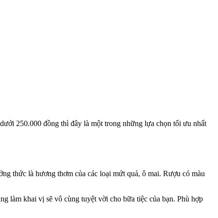
ới 250.000 đồng thì đây là một trong những lựa chọn tối ưu nhất
hưởng thức là hương thơm của các loại mứt quả, ô mai. Rượu có màu
g làm khai vị sẽ vô cùng tuyệt vời cho bữa tiệc của bạn. Phù hợp