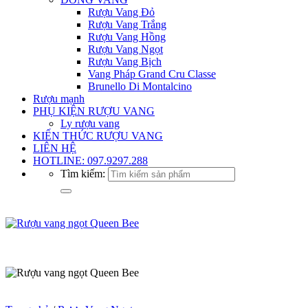
Rượu Vang Đỏ
Rượu Vang Trắng
Rượu Vang Hồng
Rượu Vang Ngọt
Rượu Vang Bịch
Vang Pháp Grand Cru Classe
Brunello Di Montalcino
Rượu mạnh
PHỤ KIỆN RƯỢU VANG
Ly rượu vang
KIẾN THỨC RƯỢU VANG
LIÊN HỆ
HOTLINE: 097.9297.288
Tìm kiếm: