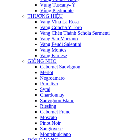
Vùng Tuscany- Ý
Vùng Piedmonte
THƯƠNG HIỆU
Vang Vina La Rosa
Vang Concha Y Toro
Vang Chén Thánh Schola Sarmenti
Vang San Marzano
Vang Feudi Salentini
Vang Montes
Vang Farnese
GIỐNG NHO
Cabernet Sauvignon
Merlot
Negroamaro
Primitivo
Syral
Chardonnay
Sauvignon Blanc
Riesling
Cabernet Franc
Moscato
Pinot Noir
Sangiovese
Montelpulciano
DÒNG VANG