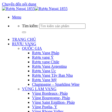
Chuyển đến nội dung
Menu
Tìm kiếm:
TRANG CHỦ
RƯỢU VANG
QUỐC GIA
Rượu Vang Pháp
Rượu vang Ý
Rượu vang Chile
Rượu Vang Argentina
Rượu Vang Úc
Rượu Vang Tây Ban Nha
Rượu Vang Mỹ
Champagne – Sparkling Wine
VÙNG LÀM VANG
Vùng Bordeaux- Pháp
Vùng Bourgogne- Pháp
Vùng Saint Emillion- Pháp
Vùng Puglia- Ý
Vùng Rhone Valley