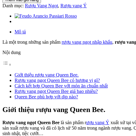
Danh mục:
Rượu Vang Ngọt
,
Rượu vang Ý
Mô tả
Là một trong những sản phẩm
rượu vang ngọt nhập khẩu
,
rượu van
Nội dung
Giới thiệu rượu vang Queen Bee.
Rượu vang ngọt Queen Bee có hương vị gì?
Cách kết hợp Queen Bee với món ăn chuẩn nhất
Rượu vang ngọt Queen Bee giá bao nhiêu?
Queen Bee phù hợp với dịp nào?
Giới thiệu rượu vang Queen Bee.
Rượu vang ngọt Queen Bee
là sản phẩm r
ượu vang Ý
xuất xứ tại v
sản xuất rượu vang và đã có lịch sử 50 năm trong ngành rượu vang. Q
sinh nhật, tiệc cưới…