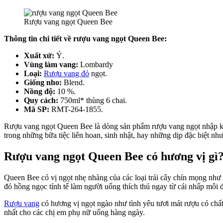
Rượu vang ngọt Queen Bee
Thông tin chi tiết về rượu vang ngọt Queen Bee:
Xuất xứ:
Ý.
Vùng làm vang:
Lombardy
Loại:
Rượu vang đỏ
ngọt.
Giống nho:
Blend.
Nồng độ:
10 %.
Quy cách:
750ml* thùng 6 chai.
Mã SP:
RMT-264-1855.
Rượu vang ngọt Queen Bee là dòng sản phẩm rượu vang ngọt nhập khẩ
trong những bữa tiệc liên hoan, sinh nhật, hay những dịp đặc biệt nh
Rượu vang ngọt Queen Bee có hương vị gì
Queen Bee có vị ngọt nhẹ nhàng của các loại trái cây chín mọng như
đỏ hồng ngọc tính tế làm người uống thích thú ngay từ cái nhấp môi đ
Rượu vang
có hương vị ngọt ngào như tình yêu tươi mát rượu có chất
nhất cho các chị em phụ nữ uống hàng ngày.