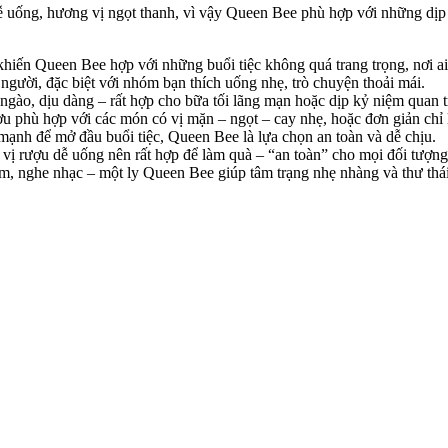
uống, hương vị ngọt thanh, vì vậy Queen Bee phù hợp với những dịp m
hiến Queen Bee hợp với những buổi tiệc không quá trang trọng, nơi a
người, đặc biệt với nhóm bạn thích uống nhẹ, trò chuyện thoải mái.
ngào, dịu dàng – rất hợp cho bữa tối lãng mạn hoặc dịp kỷ niệm quan t
 phù hợp với các món có vị mặn – ngọt – cay nhẹ, hoặc đơn giản chỉ l
ạnh để mở đầu buổi tiệc, Queen Bee là lựa chọn an toàn và dễ chịu.
, vị rượu dễ uống nên rất hợp để làm quà – “an toàn” cho mọi đối tượng
, nghe nhạc – một ly Queen Bee giúp tâm trạng nhẹ nhàng và thư thá