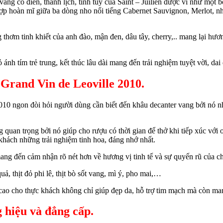
vang cổ điển, thanh lịch, tinh túy của Saint – Juilien được ví như mộ
 hợp hoàn mĩ giữa ba dòng nho nổi tiếng Cabernet Sauvignon, Merlot,
hơm tinh khiết của anh đào, mận đen, dâu tây, cherry,.. mang lại hươn
nh tím trẻ trung, kết thúc lâu dài mang đến trải nghiệm tuyệt vời, da
 Grand Vin de Leoville 2010.
10 ngon đòi hỏi người dùng cần biết đến khâu decanter vang bởi nó nh
 quan trọng bởi nó giúp cho rượu có thời gian để thở khi tiếp xúc với 
hách những trải nghiệm tinh hoa, đáng nhớ nhất.
ang đến cảm nhận rõ nét hơn về hương vị tinh tế và sự quyến rũ của c
, thịt đỏ phi lê, thịt bò sốt vang, mì ý, pho mai,…
n cao cho thực khách không chỉ giúp đẹp da, hỗ trợ tim mạch mà còn m
 hiệu và đẳng cấp.