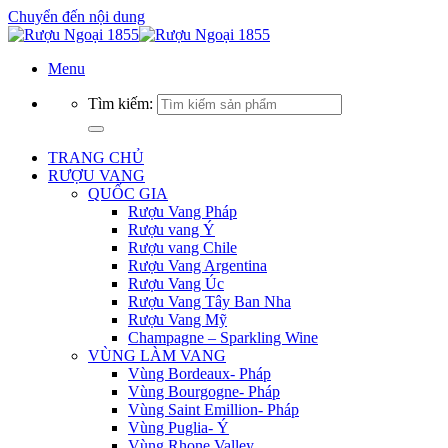
Chuyển đến nội dung
Menu
Tìm kiếm:
TRANG CHỦ
RƯỢU VANG
QUỐC GIA
Rượu Vang Pháp
Rượu vang Ý
Rượu vang Chile
Rượu Vang Argentina
Rượu Vang Úc
Rượu Vang Tây Ban Nha
Rượu Vang Mỹ
Champagne – Sparkling Wine
VÙNG LÀM VANG
Vùng Bordeaux- Pháp
Vùng Bourgogne- Pháp
Vùng Saint Emillion- Pháp
Vùng Puglia- Ý
Vùng Rhone Valley