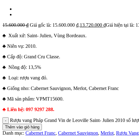
15.600.000
₫
Giá gốc là: 15.600.000 ₫.
13.720.000
₫
Giá hiện tại là: 
♣ Xuất xứ: Saint- Julien, Vùng Bordeaux.
♣ Niên vụ: 2010.
♣ Cấp độ: Grand Cru Classe.
♣ Nồng độ: 13,5%
♣ Loại: rượu vang đỏ.
♣ Giống nho: Cabernet Sauvignon, Merlot, Cabernet Franc
♣ Mã sản phẩm: VPMT15600.
♣ Liên hệ: 097 9297 288.
Rượu vang Pháp Grand Vin de Leoville Saint- Julien 2010 số lư
Thêm vào giỏ hàng
Danh mục:
Cabernet Franc
,
Cabernet Sauvignon
,
Merlot
,
Rượu Vang