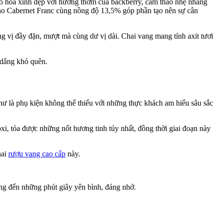
t bó hoa xinh đẹp với hương thơm của backberry, cam thảo nhẹ nhàng
 nho Cabernet Franc cùng nồng độ 13,5% góp phần tạo nên sự cân
g vị đầy đặn, mượt mà cùng dư vị dài. Chai vang mang tính axit tươi
i dẳng khó quên.
ư là phụ kiện không thể thiếu với những thực khách am hiểu sâu sắc
oxi, tỏa được những nốt hương tinh túy nhất, đồng thời giai đoạn này
hai
rượu vang cao cấp
này.
ang đến những phút giây yên bình, đáng nhớ.