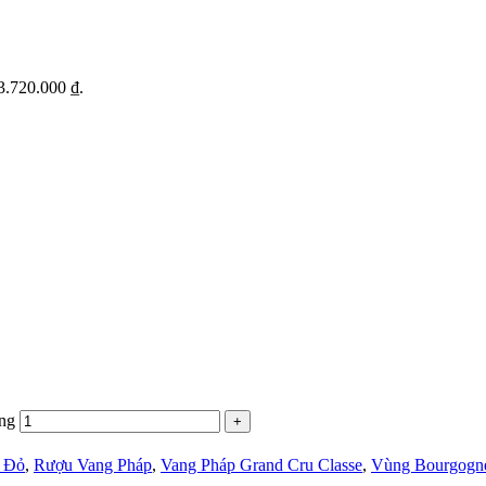
13.720.000 ₫.
ợng
 Đỏ
,
Rượu Vang Pháp
,
Vang Pháp Grand Cru Classe
,
Vùng Bourgogn