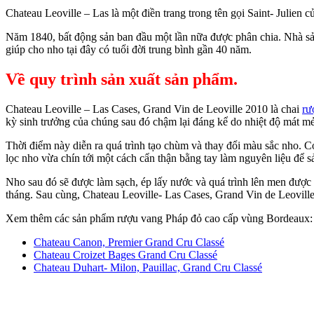
Chateau Leoville – Las là một điền trang trong tên gọi Saint- Julien
Năm 1840, bất động sản ban đầu một lần nữa được phân chia. Nhà sản x
giúp cho nho tại đây có tuổi đời trung bình gần 40 năm.
Về quy trình sản xuất sản phẩm.
Chateau Leoville – Las Cases, Grand Vin de Leoville 2010 là chai
rư
kỳ sinh trưởng của chúng sau đó chậm lại đáng kể do nhiệt độ mát m
Thời điểm này diễn ra quá trình tạo chùm và thay đổi màu sắc nho. Có 
lọc nho vừa chín tới một cách cẩn thận bằng tay làm nguyên liệu để s
Nho sau đó sẽ được làm sạch, ép lấy nước và quá trình lên men được
tháng. Sau cùng, Chateau Leoville- Las Cases, Grand Vin de Leoville 2
Xem thêm các sản phẩm rượu vang Pháp đỏ cao cấp vùng Bordeaux:
Chateau Canon, Premier Grand Cru Classé
Chateau Croizet Bages Grand Cru Classé
Chateau Duhart- Milon, Pauillac, Grand Cru Classé