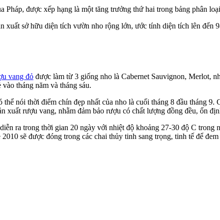
 của Pháp, được xếp hạng là một tăng trưởng thứ hai trong bảng phân l
uất sở hữu diện tích vườn nho rộng lớn, ước tính diện tích lên đến 98 
ợu vang đỏ
được làm từ 3 giống nho là Cabernet Sauvignon, Merlot, nh
ẻ vào tháng năm và tháng sáu.
thể nói thời điểm chín đẹp nhất của nho là cuối tháng 8 đầu tháng 9. C
ản xuất rượu vang, nhằm đảm bảo rượu có chất lượng đồng đều, ổn định 
 diễn ra trong thời gian 20 ngày với nhiệt độ khoảng 27-30 độ C trong
010 sẽ được đóng trong các chai thủy tinh sang trọng, tinh tế để đem ti