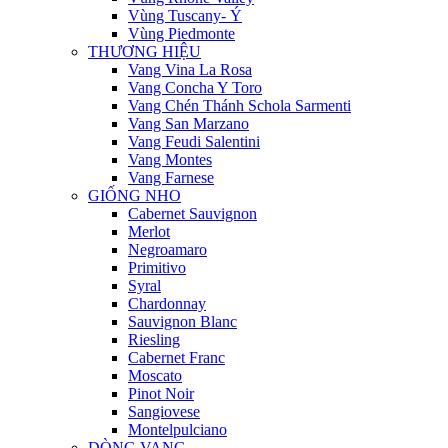
Vùng Tuscany- Ý
Vùng Piedmonte
THƯƠNG HIỆU
Vang Vina La Rosa
Vang Concha Y Toro
Vang Chén Thánh Schola Sarmenti
Vang San Marzano
Vang Feudi Salentini
Vang Montes
Vang Farnese
GIỐNG NHO
Cabernet Sauvignon
Merlot
Negroamaro
Primitivo
Syral
Chardonnay
Sauvignon Blanc
Riesling
Cabernet Franc
Moscato
Pinot Noir
Sangiovese
Montelpulciano
DÒNG VANG