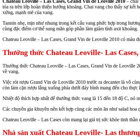
Chateau Leoville – Las Cases, Grand Vin de Leoville 2010
– chai 
tỏa ra trên lớp hoàn thiện hướng khoáng. Chai vang cho thấy sự kết
xứng, mạnh mẽ của vang.
Tannin nhẹ, mịn như nhung trong kết cấu vang phức hợp trong hương t
cùng đặc điểm cơ thể sung mãn góp phần làm giảm tính axit khoáng.
Chateau Leoville – Las Cases, Grand Vin de Leoville 2010 có màu đỏ á
Thưởng thức Chateau Leoville- Las Cases,
Thưởng thức Chateau Leoville – Las Cases, Grand Vin de Leoville 20
về vang.
Việc rót rượu Grand Vin de Leoville 2010 trước ra decanter là vô cùng
còn làm cặn rượu lắng xuống phía dưới đáy bình mang đến cho thực k
Nhiệt độ thích hợp nhất để thưởng thức vang là 15 đến 18 độ C, nó m
Các chuyên gia khuyên nên kết hợp cùng các món ăn như salad hoa quả
Chateau Leoville – Las Cases còn mang lại giá trị sức khỏe tinh thầ
Nhà sản xuất Chateau Leoville- Las thương