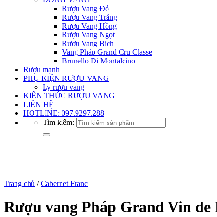
Rượu Vang Đỏ
Rượu Vang Trắng
Rượu Vang Hồng
Rượu Vang Ngọt
Rượu Vang Bịch
Vang Pháp Grand Cru Classe
Brunello Di Montalcino
Rượu mạnh
PHỤ KIỆN RƯỢU VANG
Ly rượu vang
KIẾN THỨC RƯỢU VANG
LIÊN HỆ
HOTLINE: 097.9297.288
Tìm kiếm:
Trang chủ
/
Cabernet Franc
Rượu vang Pháp Grand Vin de Le